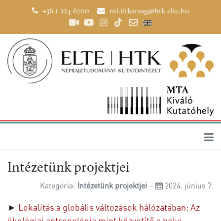
+36 1 224 6700
nti.titkarsag@htk.elte.hu
Intézetünk projektjei
Kategória:
Intézetünk projektjei
2024. június 7.
►
Lokalitás a globális változások hálózatában: Az
ökológiai antropológia mint közvetítő a helyi