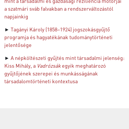
mint a társadalmi és gazdasági reziliencia motorjai
a szatmári sváb falvakban a rendszerváltozástól
napjainkig
►
Tagányi Károly (1858–1924) jogszokásgyűjtő
programja és hagyatékának tudománytörténeti
jelentősége
►
A népköltészeti gyűjtés mint társadalmi jelenség:
Kiss Mihály, a
Vadrózsák
egyik meghatározó
gyűjtőjének szerepei és munkásságának
társadalomtörténeti kontextusa