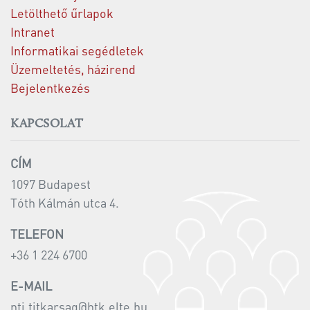
Letölthető űrlapok
Intranet
Informatikai segédletek
Üzemeltetés, házirend
Bejelentkezés
KAPCSOLAT
CÍM
1097 Budapest
Tóth Kálmán utca 4.
TELEFON
+36 1 224 6700
E-MAIL
nti.titkarsag@htk.elte.hu