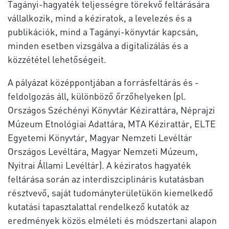
Tagányi-hagyaték teljességre törekvő feltárására
vállalkozik, mind a kéziratok, a levelezés és a
publikációk, mind a Tagányi-könyvtár kapcsán,
minden esetben vizsgálva a digitalizálás és a
közzététel lehetőségeit.
A pályázat középpontjában a forrásfeltárás és -
feldolgozás áll, különböző őrzőhelyeken (pl.
Országos Széchényi Könyvtár Kézirattára, Néprajzi
Múzeum Etnológiai Adattára, MTA Kézirattár, ELTE
Egyetemi Könyvtár, Magyar Nemzeti Levéltár
Országos Levéltára, Magyar Nemzeti Múzeum,
Nyitrai Állami Levéltár). A kéziratos hagyaték
feltárása során az interdiszciplináris kutatásban
résztvevő, saját tudományterületükön kiemelkedő
kutatási tapasztalattal rendelkező kutatók az
eredmények közös elméleti és módszertani alapon