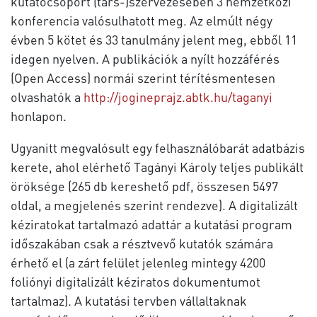
kutatócsoport (társ-)szervezésében 3 nemzetközi
konferencia valósulhatott meg. Az elmúlt négy
évben 5 kötet és 33 tanulmány jelent meg, ebből 11
idegen nyelven. A publikációk a nyílt hozzáférés
(Open Access) normái szerint térítésmentesen
olvashatók a
http://jogineprajz.abtk.hu/taganyi
honlapon.
Ugyanitt megvalósult egy felhasználóbarát adatbázis
kerete, ahol elérhető Tagányi Károly teljes publikált
öröksége (265 db kereshető pdf, összesen 5497
oldal, a megjelenés szerint rendezve). A digitalizált
kéziratokat tartalmazó adattár a kutatási program
időszakában csak a résztvevő kutatók számára
érhető el (a zárt felület jelenleg mintegy 4200
foliónyi digitalizált kéziratos dokumentumot
tartalmaz). A kutatási tervben vállaltaknak