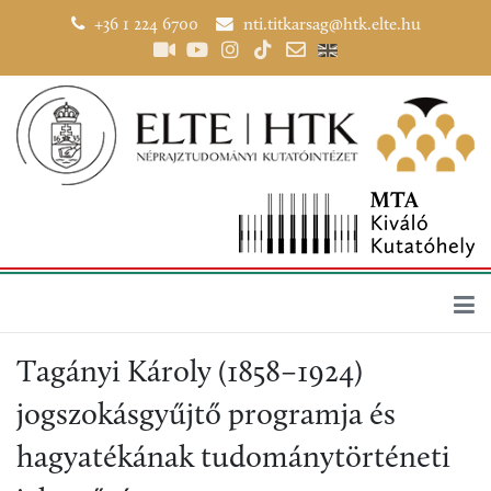
+36 1 224 6700
nti.titkarsag@htk.elte.hu
Tagányi Károly (1858–1924)
jogszokásgyűjtő programja és
hagyatékának tudománytörténeti