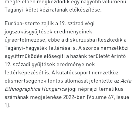
megfelelően megkezdődik egy nagyobb volumenű
Tagányi-kötet kéziratának előkészítése.
Európa-szerte zajlik a 19. század végi
jogszokásgyűjtések eredményeinek
újraértelmezése, ebbe a diskurzusba illeszkedik a
Tagányi-hagyaték feltárása is. A szoros nemzetközi
együttműködés elősegíti a hazánk területét érintő
19. századi gyűjtések eredményeinek
feltérképezését is. A kutatócsoport nemzetközi
elismertségének fontos állomását jelentette az
Acta
Ethnographica Hungarica
jogi néprajzi tematikus
számának megjelenése 2022-ben (Volume 67, Issue
1).