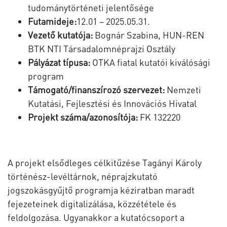
tudománytörténeti jelentősége
Futamideje:
12.01 – 2025.05.31.
Vezető kutatója:
Bognár Szabina, HUN-REN
BTK NTI Társadalomnéprajzi Osztály
Pályázat típusa:
OTKA fiatal kutatói kiválósági
program
Támogató/finanszírozó szervezet:
Nemzeti
Kutatási, Fejlesztési és Innovációs Hivatal
Projekt száma/azonosítója:
FK 132220
A projekt elsődleges célkitűzése Tagányi Károly
történész-levéltárnok, néprajzkutató
jogszokásgyűjtő programja kéziratban maradt
fejezeteinek digitalizálása, közzététele és
feldolgozása. Ugyanakkor a kutatócsoport a