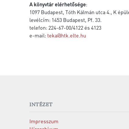
A könyvtár elérhetősége
:
1097 Budapest, Tóth Kálmán utca 4., K épüle
levélcím: 1453 Budapest, Pf. 33.
telefon: 224-67-00/4122 és 4123
e-mail:
teka@htk.elte.hu
INTÉZET
Impresszum
Hírarchívum