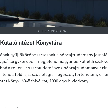
A HTK KÖNYVTÁRA
Kutatóintézet Könyvtára
nak gyűjtőkörébe tartoznak a néprajztudomány (etnológi
pológia) tárgykörében megjelenő magyar és külföldi szak
bbá a rokon- és társtudományok néprajztudományt érint
énet, földrajz, szociológia, régészet, történelem, orie
et könyv, 6365 folyóirat, 1800 egyéb kiadvány.