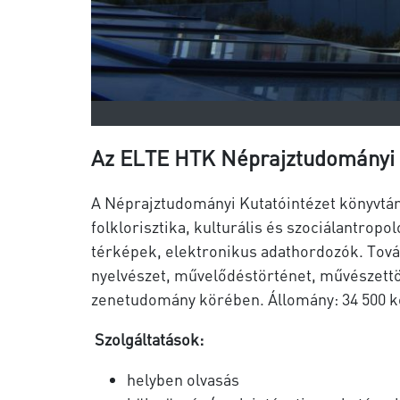
Az ELTE HTK Néprajztudományi 
A Néprajztudományi Kutatóintézet könyvtárá
folklorisztika, kulturális és szociálantro
térképek, elektronikus adathordozók. Tová
nyelvészet, művelődéstörténet, művészettört
zenetudomány körében. Állomány: 34 500 köt
Szolgáltatások:
helyben olvasás