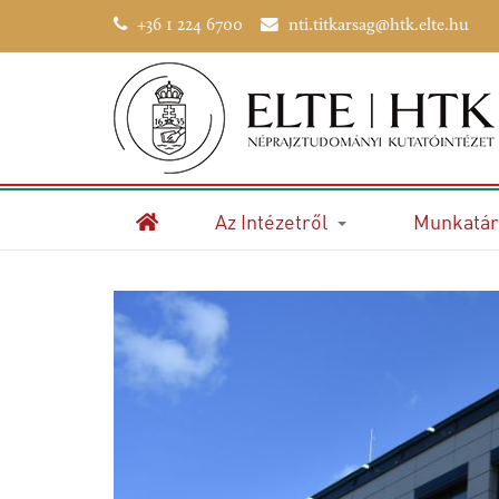
+36 1 224 6700
nti.titkarsag@htk.elte.hu
Az Intézetről
Munkatár
Kezdőlap