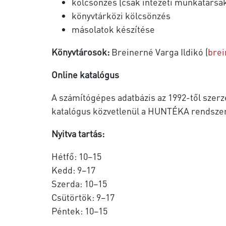
kölcsönzés (csak intézeti munkatársa
könyvtárközi kölcsönzés
másolatok készítése
Könyvtárosok:
Breinerné Varga Ildikó (
brei
Online katalógus
A számítógépes adatbázis az 1992-től szerz
katalógus közvetlenül a HUNTÉKA rendsze
Nyitva tartás:
Hétfő: 10–15
Kedd: 9–17
Szerda: 10–15
Csütörtök: 9–17
Péntek: 10–15