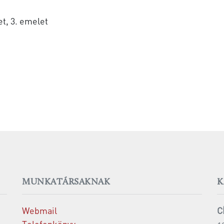
t, 3. emelet
MUNKATÁRSAKNAK
K
Webmail
C
Telefonkönyv