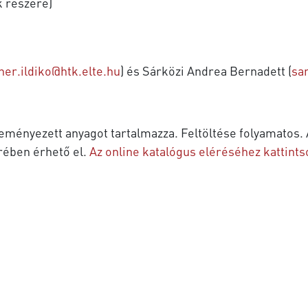
k részére)
ner.ildiko@htk.elte.hu
) és Sárközi Andrea Bernadett (
sa
eményezett anyagot tartalmazza. Feltöltése folyamatos. A
rében érhető el.
Az online katalógus eléréséhez kattints