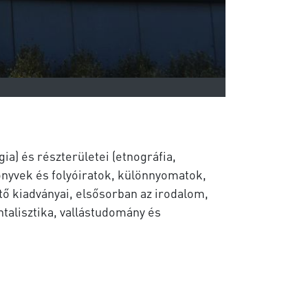
a) és részterületei (etnográfia,
könyvek és folyóiratok, különnyomatok,
ő kiadványai, elsősorban az irodalom,
ntalisztika, vallástudomány és