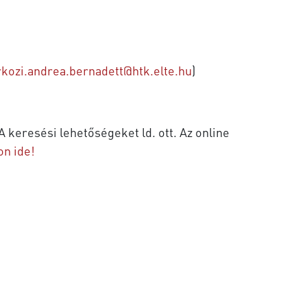
rkozi.andrea.bernadett@htk.elte.hu
)
 keresési lehetőségeket ld. ott. Az online
on ide!