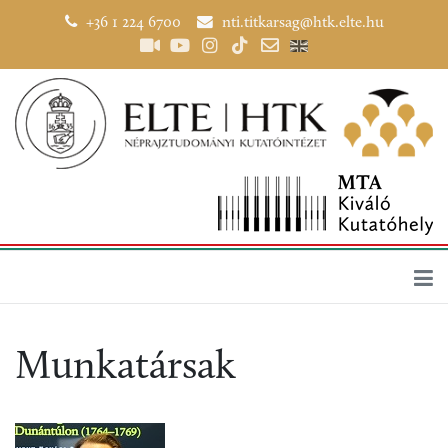
+36 1 224 6700
nti.titkarsag@htk.elte.hu
Munkatársak