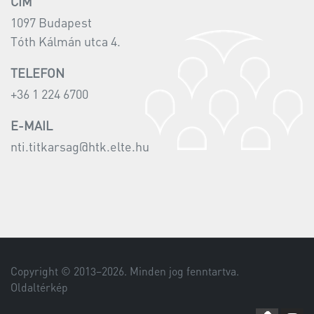
CÍM
1097 Budapest
Tóth Kálmán utca 4.
TELEFON
+36 1 224 6700
E-MAIL
nti.titkarsag@htk.elte.hu
Copyright © 2013–
2026
. Minden jog fenntartva.
Oldaltérkép