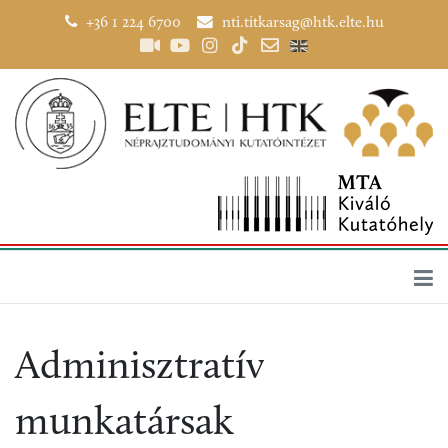
+36 1 224 6700
nti.titkarsag@htk.elte.hu
Adminisztratív
munkatársak