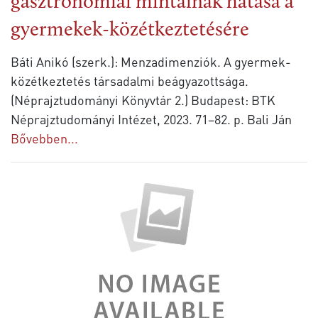
gasztronómiai mintáinak hatása a
gyermekek-közétkeztetésére
Báti Anikó (szerk.): Menzadimenziók. A gyermek-
közétkeztetés társadalmi beágyazottsága.
(Néprajztudományi Könyvtár 2.) Budapest: BTK
Néprajztudományi Intézet, 2023. 71–82. p. Bali Ján
Bővebben...