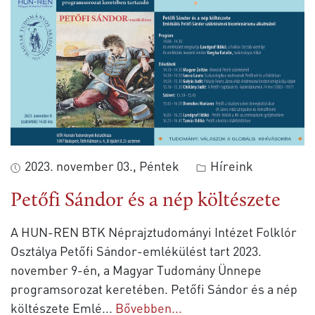
2023. november 03., Péntek
Híreink
Petőfi Sándor és a nép költészete
A HUN-REN BTK Néprajztudományi Intézet Folklór
Osztálya Petőfi Sándor-emlékülést tart 2023.
november 9-én, a Magyar Tudomány Ünnepe
programsorozat keretében. Petőfi Sándor és a nép
költészete Emlé
...
Bővebben...