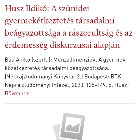
Husz Ildikó: A szünidei
gyermekétkeztetés társadalmi
beágyazottsága a rászorultság és az
érdemesség diskurzusai alapján
Báti Anikó (szerk.): Menzadimenziók. A gyermek-
közétkeztetés társadalmi beágyazottsága.
(Néprajztudományi Könyvtár 2.) Budapest: BTK
Néprajztudományi Intézet, 2023. 125–149. p. Husz I
Bővebben...