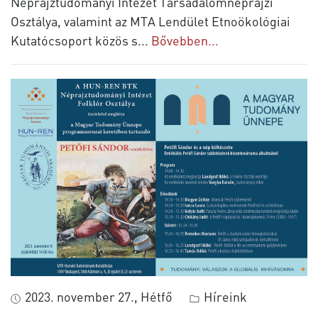
Néprajztudományi Intézet Társadalomnéprajzi
Osztálya, valamint az MTA Lendület Etnoökológiai
Kutatócsoport közös s
...
Bővebben...
2023. november 27., Hétfő
Híreink