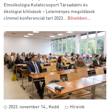
Etnoökológia Kutatócsoport Társadalmi és
ökológiai kihívások – Leleményes megoldások
címmel konferenciát tart 2023
...
Bővebben...
2023. november 14., Kedd
Híreink