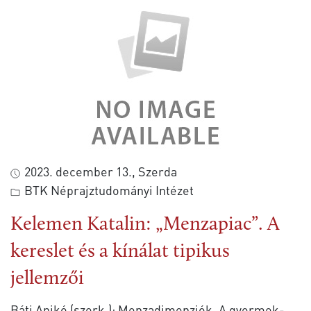
2023. december 13., Szerda
BTK Néprajztudományi Intézet
Kelemen Katalin: „Menzapiac”. A
kereslet és a kínálat tipikus
jellemzői
Báti Anikó (szerk.): Menzadimenziók. A gyermek-