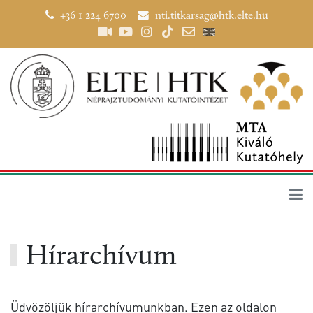
+36 1 224 6700
nti.titkarsag@htk.elte.hu
Hírarchívum
Üdvözöljük hírarchívumunkban. Ezen az oldalon