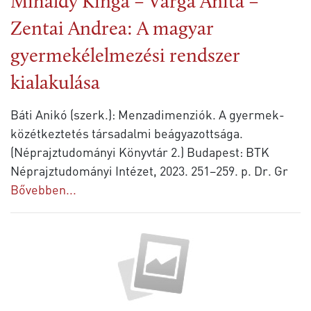
Miháldy Kinga – Varga Anita –
Zentai Andrea: A magyar
gyermekélelmezési rendszer
kialakulása
Báti Anikó (szerk.): Menzadimenziók. A gyermek-
közétkeztetés társadalmi beágyazottsága.
(Néprajztudományi Könyvtár 2.) Budapest: BTK
Néprajztudományi Intézet, 2023. 251–259. p. Dr. Gr
Bővebben...