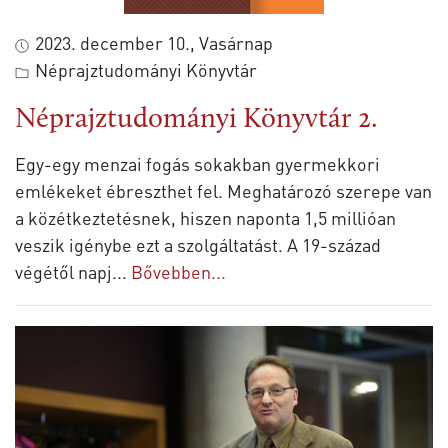
2023. december 10., Vasárnap
Néprajztudományi Könyvtár
Néprajztudományi Könyvtár 2.
Egy-egy menzai fogás sokakban gyermekkori
emlékeket ébreszthet fel. Meghatározó szerepe van
a közétkeztetésnek, hiszen naponta 1,5 millióan
veszik igénybe ezt a szolgáltatást. A 19-század
végétől napj
...
Bővebben...