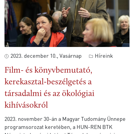
2023. december 10., Vasárnap
Híreink
Film- és könyvbemutató,
kerekasztal-beszélgetés a
társadalmi és az ökológiai
kihívásokról
2023. november 30-án a Magyar Tudomány Ünnepe
programsorozat keretében, a HUN-REN BTK