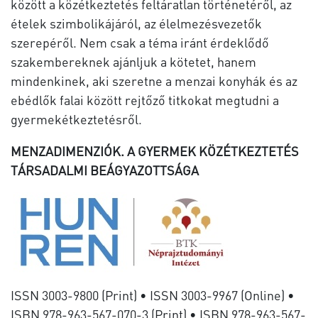
között a közétkeztetés feltáratlan történetéről, az
ételek szimbolikájáról, az élelmezésvezetők
szerepéről. Nem csak a téma iránt érdeklődő
szakembereknek ajánljuk a kötetet, hanem
mindenkinek, aki szeretne a menzai konyhák és az
ebédlők falai között rejtőző titkokat megtudni a
gyermekétkeztetésről.
MENZADIMENZIÓK. A GYERMEK KÖZÉTKEZTETÉS
TÁRSADALMI BEÁGYAZOTTSÁGA
ISSN 3003-9800 (Print) • ISSN 3003-9967 (Online) •
ISBN 978-963-567-070-3 (Print) • ISBN 978-963-567-