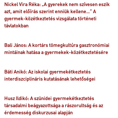
Nickel Vira Réka: „A gyerekek nem szívesen eszik
azt, amit előírás szerint enniük kellene…” A
gyermek-közétkeztetés vizsgálata történeti
távlatokban
Bali János: A kortárs tömegkultúra gasztronómiai
mintáinak hatása a gyermekek-közétkeztetésére
Báti Anikó: Az iskolai gyermekétkeztetés
interdiszciplináris kutatásának lehetőségei
Husz Ildikó: A szünidei gyermekétkeztetés
társadalmi beágyazottsága a rászorultság és az
érdemesség diskurzusai alapján