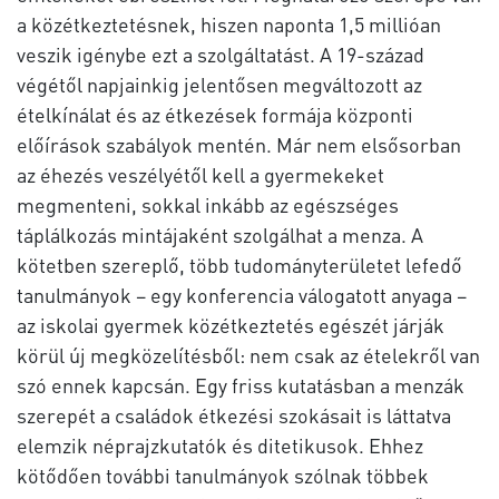
a közétkeztetésnek, hiszen naponta 1,5 millióan
veszik igénybe ezt a szolgáltatást. A 19-század
végétől napjainkig jelentősen megváltozott az
ételkínálat és az étkezések formája központi
előírások szabályok mentén. Már nem elsősorban
az éhezés veszélyétől kell a gyermekeket
megmenteni, sokkal inkább az egészséges
táplálkozás mintájaként szolgálhat a menza. A
kötetben szereplő, több tudományterületet lefedő
tanulmányok – egy konferencia válogatott anyaga –
az iskolai gyermek közétkeztetés egészét járják
körül új megközelítésből: nem csak az ételekről van
szó ennek kapcsán. Egy friss kutatásban a menzák
szerepét a családok étkezési szokásait is láttatva
elemzik néprajzkutatók és ditetikusok. Ehhez
kötődően további tanulmányok szólnak többek