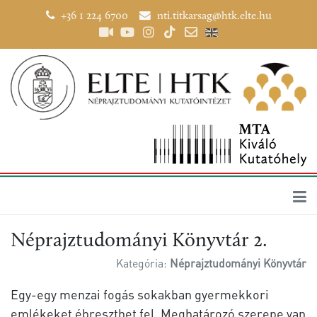
+36 1 224 6700
nti.titkarsag@htk.elte.hu
Néprajztudományi Könyvtár 2.
Kategória:
Néprajztudományi Könyvtár
Egy-egy menzai fogás sokakban gyermekkori
emlékeket ébreszthet fel. Meghatározó szerepe van