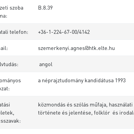
zeti szoba
B.8.39
ma:
tali telefon:
+36-1-224-67-00/4142
ail:
szemerkenyi.agnes@htk.elte.hu
lvtudás:
angol
ományos
a néprajztudomány kandidátusa 1993
zat:
atási
közmondás és szólás műfaja, használati 
letek,
története és jelentése, folklór és irod
csszavak: