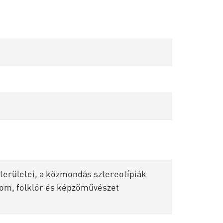
területei, a közmondás sztereotípiák
alom, folklór és képzőművészet