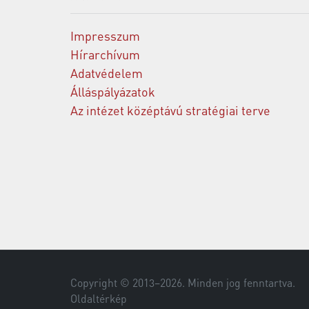
Impresszum
Hírarchívum
Adatvédelem
Álláspályázatok
Az intézet középtávú stratégiai terve
Copyright © 2013–
2026
. Minden jog fenntartva.
Oldaltérkép