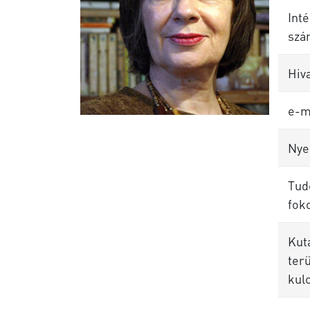
Inté
szá
Hiva
e-m
Nye
Tud
foko
Kut
terü
kul