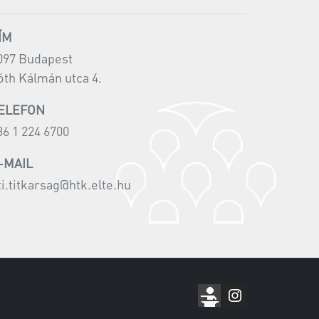
ÍM
097 Budapest
óth Kálmán utca 4.
ELEFON
36 1 224 6700
-MAIL
ti.titkarsag@htk.elte.hu