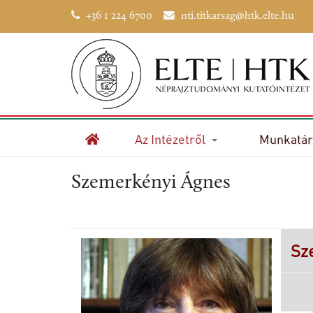
+36 1 224 6700
nti.titkarsag@htk.elte.hu
Az Intézetről
Munkatár
Kezdőlap
Szemerkényi Ágnes
Sz