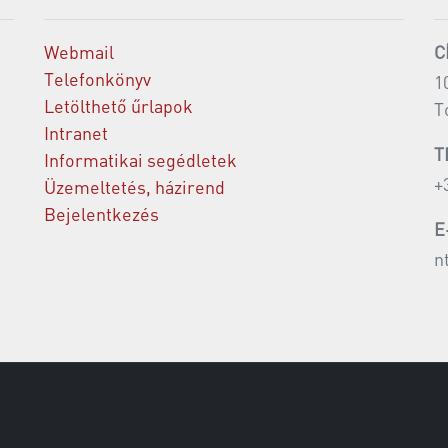
Webmail
C
Telefonkönyv
1
Letölthető űrlapok
T
Intranet
T
Informatikai segédletek
+
Üzemeltetés, házirend
Bejelentkezés
E
n