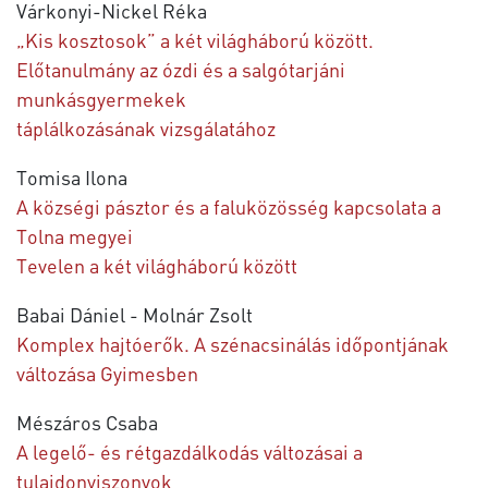
Várkonyi-Nickel Réka
„Kis kosztosok” a két világháború között.
Előtanulmány az ózdi és a salgótarjáni
munkásgyermekek
táplálkozásának vizsgálatához
Tomisa Ilona
A községi pásztor és a faluközösség kapcsolata a
Tolna megyei
Tevelen a két világháború között
Babai Dániel - Molnár Zsolt
Komplex hajtóerők. A szénacsinálás időpontjának
változása Gyimesben
Mészáros Csaba
A legelő- és rétgazdálkodás változásai a
tulajdonviszonyok