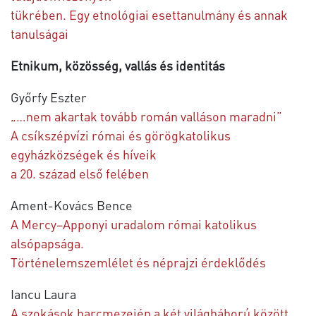
tükrében. Egy etnológiai esettanulmány és annak
tanulságai
Etnikum, közösség, vallás és identitás
Győrfy Eszter
„…nem akartak tovább román valláson maradni”
A csíkszépvízi római és görögkatolikus
egyházközségek és híveik
a 20. század első felében
Ament-Kovács Bence
A Mercy–Apponyi uradalom római katolikus
alsópapsága.
Történelemszemlélet és néprajzi érdeklődés
Iancu Laura
A szokások harcmezején a két világháború között.