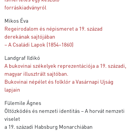
forráskiadványról
Mikos Éva
Regeirodalom és népismeret a 19. század
derekának sajtójában
– A Családi Lapok (1854–1860)
Landgraf Ildikó
A bukovinai székelyek reprezentációja a 19. századi,
magyar illusztrált sajtóban.
Bukovinai népélet és folklór a Vasárnapi Ujság
lapjain
Fülemile Ágnes
Öltözködés és nemzeti identitás – A horvát nemzeti
viselet
a 19. századi Habsburg Monarchiában