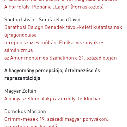
A Forrófalvi Plébánia „Lapja” (Forrásközlés)
Sántha István - Somfai Kara Dávid
Baráthosi Balogh Benedek távol-keleti kutatásainak
újragondolása
terepen száz év múltán. Etnikai viszonyok és
sámánizmus
az Amur mentén és Szahalinon a 21. század elején
A hagyomány percepciója, értelmezése és
reprezentációja
Magyar Zoltán
A bányaszellem alakja az erdélyi folklórban
Domokos Mariann
Grimm-mesék 19. századi magyar ponyvákon.
Ismertetés egy készülő