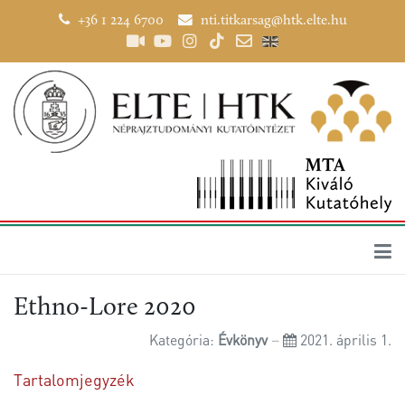
+36 1 224 6700
nti.titkarsag@htk.elte.hu
Ethno-Lore 2020
Kategória:
Évkönyv
2021. április 1.
Tartalomjegyzék