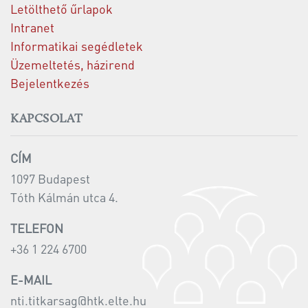
Letölthető űrlapok
Intranet
Informatikai segédletek
Üzemeltetés, házirend
Bejelentkezés
KAPCSOLAT
CÍM
1097 Budapest
Tóth Kálmán utca 4.
TELEFON
+36 1 224 6700
E-MAIL
nti.titkarsag@htk.elte.hu