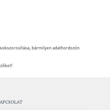
t sokszorosítása, bármilyen adathordozón
rzőket!
APCSOLAT