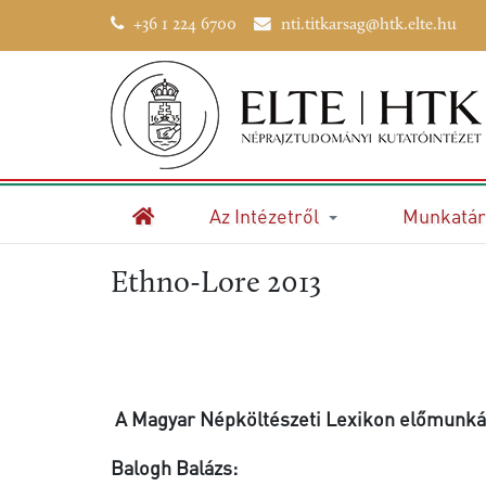
+36 1 224 6700
nti.titkarsag@htk.elte.hu
Az Intézetről
Munkatár
Kezdőlap
Ethno-Lore 2013
A Magyar Népköltészeti Lexikon előmunkál
Balogh Balázs: