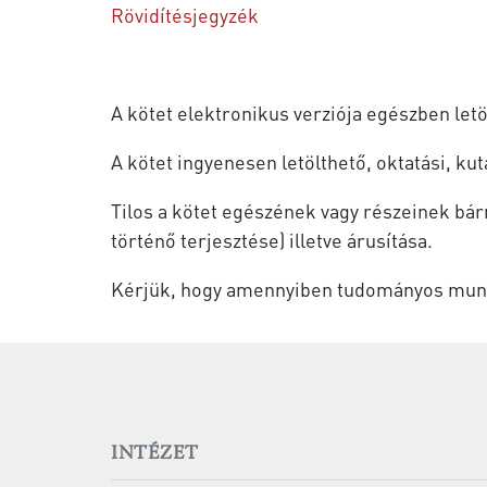
Rövidítésjegyzék
A kötet elektronikus verziója egészben let
A kötet ingyenesen letölthető, oktatási, k
Tilos a kötet egészének vagy részeinek bá
történő terjesztése) illetve árusítása.
Kérjük, hogy amennyiben tudományos munkáj
INTÉZET