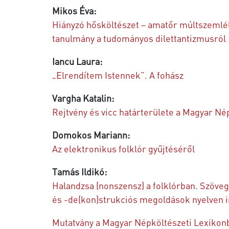
Mikos Éva:
Hiányzó hősköltészet – amatőr múltszemléle
tanulmány a tudományos dilettantizmusról
Iancu Laura:
„Elrendítem Istennek”. A fohász
Vargha Katalin:
Rejtvény és vicc határterülete a Magyar Né
Domokos Mariann:
Az elektronikus folklór gyűjtéséről
Tamás Ildikó:
Halandzsa (nonszensz) a folklórban. Szöve
és -de(kon)strukciós megoldások nyelven i
Mutatvány a Magyar Népköltészeti Lexikon