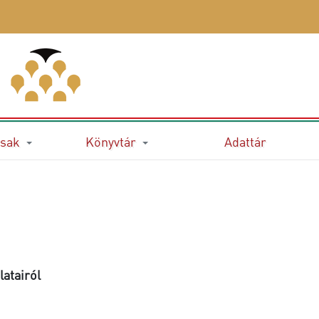
sak
Könyvtár
Adattár
atairól