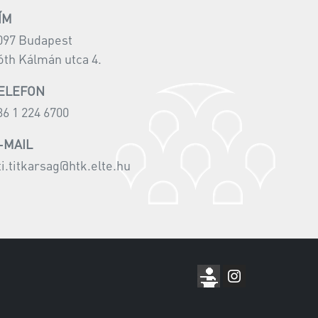
ÍM
097 Budapest
óth Kálmán utca 4.
ELEFON
36 1 224 6700
-MAIL
ti.titkarsag@htk.elte.hu