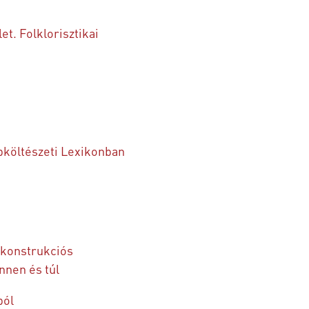
t. Folklorisztikai
pköltészeti Lexikonban
gkonstrukciós
nnen és túl
ból