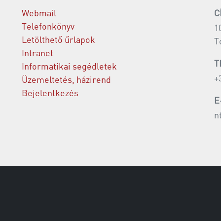
Webmail
C
Telefonkönyv
1
Letölthető űrlapok
T
Intranet
T
Informatikai segédletek
+
Üzemeltetés, házirend
Bejelentkezés
E
n