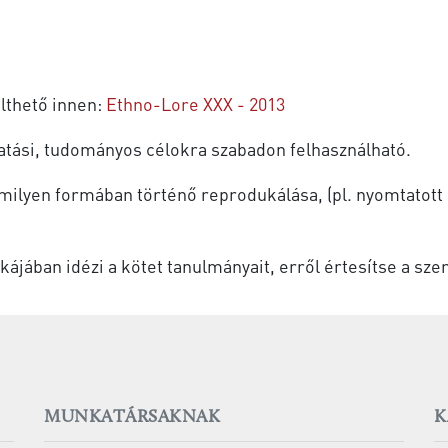
ölthető innen:
Ethno-Lore XXX - 2013
utatási, tudományos célokra szabadon felhasználható.
rmilyen formában történő reprodukálása, (pl. nyomtatot
ában idézi a kötet tanulmányait, erről értesítse a sze
MUNKATÁRSAKNAK
K