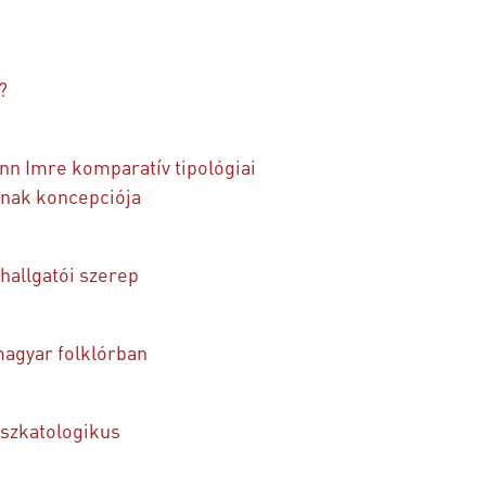
?
n Imre komparatív tipológiai
ának koncepciója
hallgatói szerep
magyar folklórban
eszkatologikus