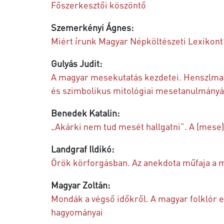
Főszerkesztői köszöntő
Szemerkényi Ágnes:
Miért írunk Magyar Népköltészeti Lexikont
Gulyás Judit:
A magyar mesekutatás kezdetei. Henszlman
és szimbolikus mitológiai mesetanulmány
Benedek Katalin:
„Akárki nem tud mesét hallgatni”. A (mese)
Landgraf Ildikó:
Örök körforgásban. Az anekdota műfaja a 
Magyar Zoltán:
Mondák a végső időkről. A magyar folklór 
hagyományai