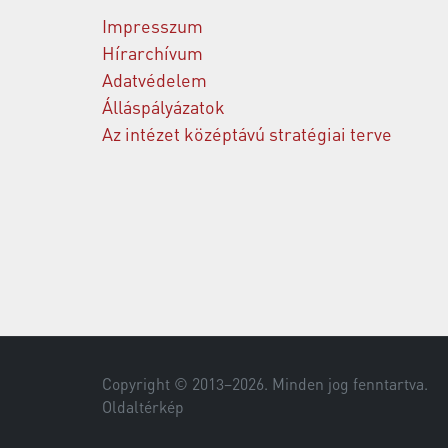
Impresszum
Hírarchívum
Adatvédelem
Álláspályázatok
Az intézet középtávú stratégiai terve
Copyright © 2013–
2026
. Minden jog fenntartva.
Oldaltérkép