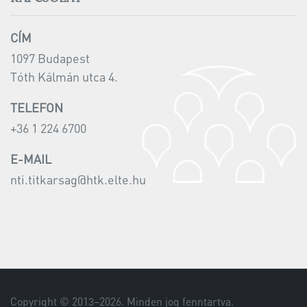
CÍM
1097 Budapest
Tóth Kálmán utca 4.
TELEFON
+36 1 224 6700
E-MAIL
nti.titkarsag@htk.elte.hu
Copyright © 2013–
2026
. Minden jog fenntartva.