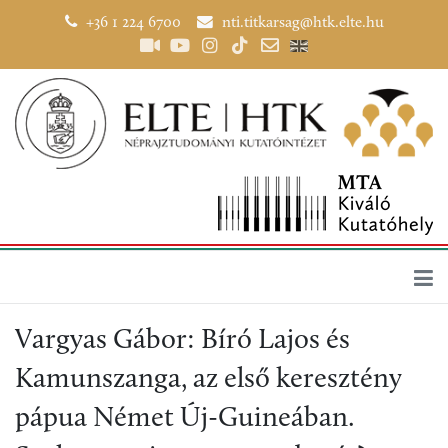
+36 1 224 6700
nti.titkarsag@htk.elte.hu
Vargyas Gábor: Bíró Lajos és
Kamunszanga, az első keresztény
pápua Német Új-Guineában.