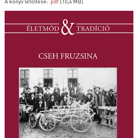
A könyv letöltése:
.pdf
[10,4 MB]