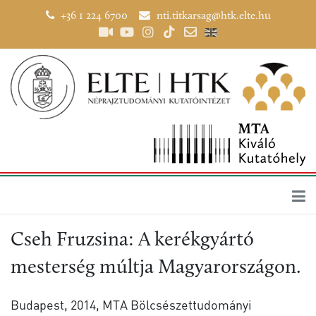
+36 1 224 6700
nti.titkarsag@htk.elte.hu
Cseh Fruzsina: A kerékgyártó
mesterség múltja Magyarországon.
Budapest, 2014, MTA Bölcsészettudományi