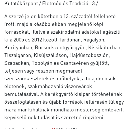
Kutatóközpont / Életmód és Tradíció 13./
A szerző jelen kötetben a 13. századtól fellelhető
írott, majd a későbbiekben megjelenő képi
forrásokat, illetve a szakirodalmi adatokat egészíti
ki a 2005 és 2012 között Tardonán, Ragályon,
Kurityánban, Borsodszentgyörgyön, Kissikátorban,
Tiszaigaron, Kisújszálláson, Hajdúszoboszlón,
Szabadkán, Topolyán és Csantavéren gyűjtött,
teljesen vagy részben megmaradt
szerszámkészletek és műhelyek, a tulajdonosok
életének, szakmához való viszonyának
bemutatásával. A kerékgyártó kisipar történetének
összefoglalásán és újabb források feltárásán túl egy
mára már kihaltnak mondható mesterség emlékeit,
képviselőinek tudását is szeretné rögzíteni.