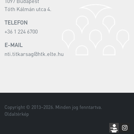
1097 Budapest
Tóth Kálmán utca 4.
TELEFON
+36 1 224 6700
E-MAIL
nti.titkarsag@htk.elte.hu
Copyright © 2013–
2026
. Minden jog fenntartva.
Oldaltérkép