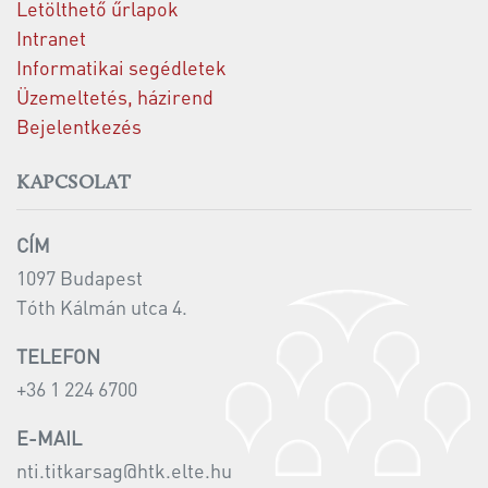
Letölthető űrlapok
Intranet
Informatikai segédletek
Üzemeltetés, házirend
Bejelentkezés
KAPCSOLAT
CÍM
1097 Budapest
Tóth Kálmán utca 4.
TELEFON
+36 1 224 6700
E-MAIL
nti.titkarsag@htk.elte.hu