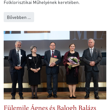
Folklorisztikai Műhelyének keretében.
Bővebben …
Fülemile Ágnes és Balogh Balázs