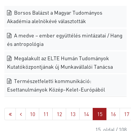
Borsos Balázst a Magyar Tudományos
Akadémia alelnökévé választották
A medve – ember együttélés mintázatai / Hang
és antropológia
Megalakult az ELTE Humán Tudományok
Kutatóközpontjának új Munkavállalói Tanácsa
Természetfeletti kommunikáció:
Esettanulmányok Közép-Kelet-Európából
10
11
12
13
14
15
16
17
15. oldal / 108