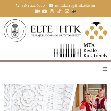
+36 1 224 6700
nti.titkarsag@htk.elte.hu