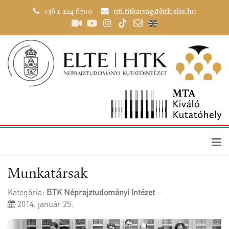
+36 1 224 6700
nti.titkarsag@htk.elte.hu
Munkatársak
Kategória:
BTK Néprajztudományi Intézet
2014. január 25.