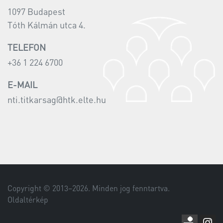
1097 Budapest
Tóth Kálmán utca 4.
TELEFON
+36 1 224 6700
E-MAIL
nti.titkarsag@htk.elte.hu
Copyright © 2013–
2026
. Minden jog fenntartva.
Oldaltérkép