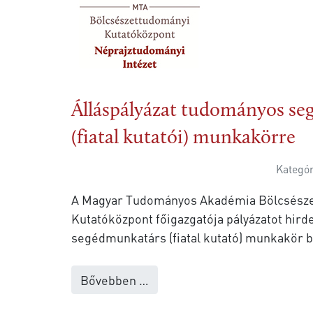
Álláspályázat tudományos s
(fiatal kutatói) munkakörre
Kategó
A Magyar Tudományos Akadémia Bölcsész
Kutatóközpont főigazgatója pályázatot hir
segédmunkatárs (fiatal kutató) munkakör b
Bővebben …