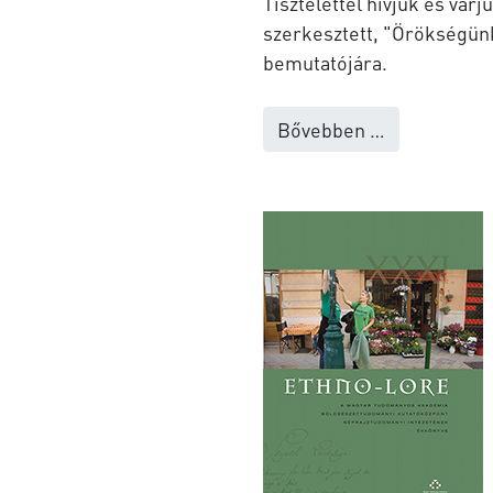
Tisztelettel hívjuk és várj
szerkesztett, "Örökségünk
bemutatójára.
Bővebben …