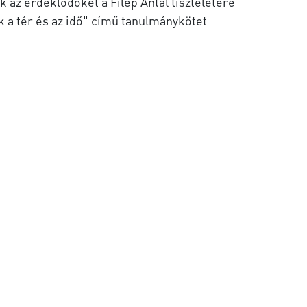
uk az érdeklődőket a Filep Antal tiszteletére
 a tér és az idő" című tanulmánykötet