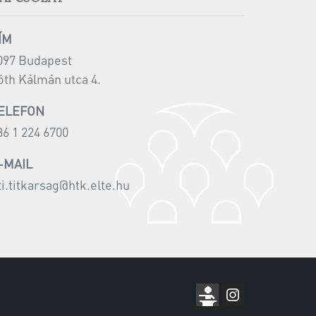
ÍM
097 Budapest
óth Kálmán utca 4.
ELEFON
36 1 224 6700
-MAIL
ti.titkarsag@htk.elte.hu