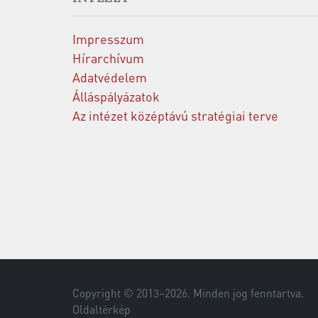
Impresszum
Hírarchívum
Adatvédelem
Álláspályázatok
Az intézet középtávú stratégiai terve
Copyright © 2013–
2026
. Minden jog fenntartva.
Oldaltérkép