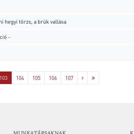
 hegyi törzs, a brúk vallása
ció -
103
104
105
106
107
MUNKATÁRSAKNAK
K