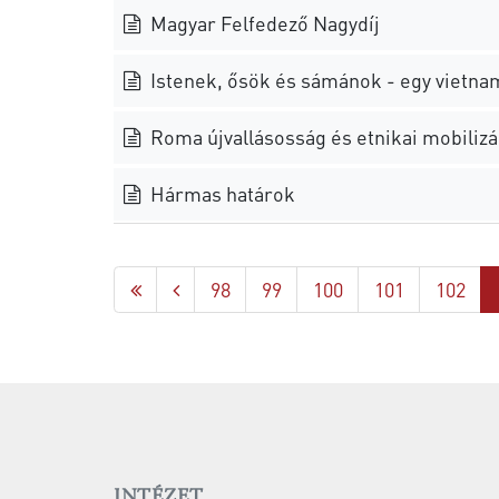
Magyar Felfedező Nagydíj
Istenek, ősök és sámánok - egy vietnami
Roma újvallásosság és etnikai mobilizá
Hármas határok
98
99
100
101
102
INTÉZET