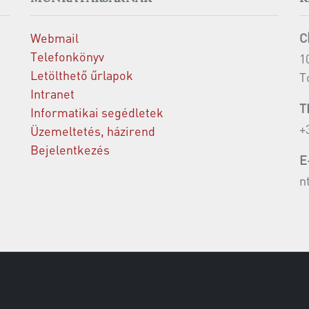
Webmail
C
Telefonkönyv
1
Letölthető űrlapok
T
Intranet
T
Informatikai segédletek
+
Üzemeltetés, házirend
Bejelentkezés
E
n