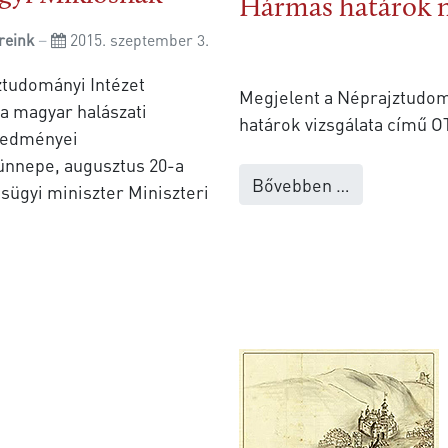
Hármas határok n
reink
2015. szeptember 3.
ztudományi Intézet
Megjelent a Néprajztudom
a magyar halászati
határok vizsgálata című O
eredményei
 ünnepe, augusztus 20-a
Bővebben …
sügyi miniszter Miniszteri