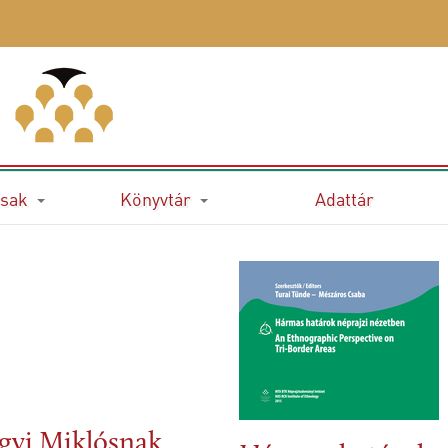
sak
Könyvtár
Adattár
ágyi Miklósnak