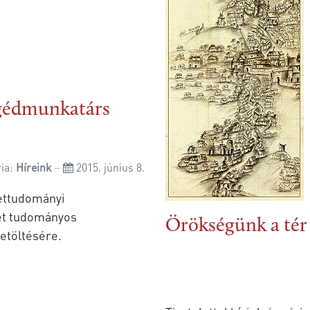
egédmunkatárs
ria:
Híreink
2015. június 8.
ettudományi
det tudományos
Örökségünk a tér 
etöltésére.