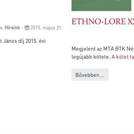
ETHNO-LORE XX
a:
Híreink
2015. május 21.
János díj 2015. évi
Megjelent az MTA BTK Né
legújabb kötete.
A kötet t
Bővebben …