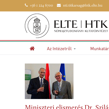
+36 1 224 6700
nti.titkarsag@htk.elte.hu
Az Intézetről
Munkatár
Kezdőlap
Miniszteri elismerés Dr. Szil