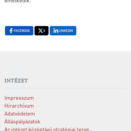
emelkedik.
FACEBOOK
X
LINKEDIN
INTÉZET
Impresszum
Hírarchívum
Adatvédelem
Álláspályázatok
Az intézet középtávú stratégiai terve