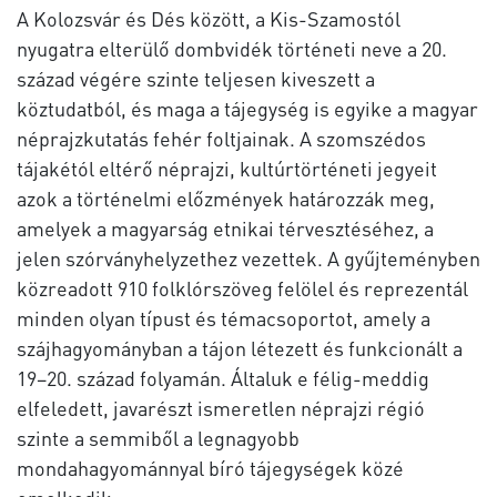
A Kolozsvár és Dés között, a Kis-Szamostól
nyugatra elterülő dombvidék történeti neve a 20.
század végére szinte teljesen kiveszett a
köztudatból, és maga a tájegység is egyike a magyar
néprajzkutatás fehér foltjainak. A szomszédos
tájakétól eltérő néprajzi, kultúrtörténeti jegyeit
azok a történelmi előzmények határozzák meg,
amelyek a magyarság etnikai térvesztéséhez, a
jelen szórványhelyzethez vezettek. A gyűjteményben
közreadott 910 folklórszöveg felölel és reprezentál
minden olyan típust és témacsoportot, amely a
szájhagyományban a tájon létezett és funkcionált a
19–20. század folyamán. Általuk e félig-meddig
elfeledett, javarészt ismeretlen néprajzi régió
szinte a semmiből a legnagyobb
mondahagyománnyal bíró tájegységek közé