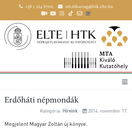
+36 1 224 6700
nti.titkarsag@htk.elte.hu
Erdőháti népmondák
Kategória:
Híreink
2014. november 17.
Megjelent Magyar Zoltán új könyve.