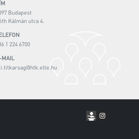
ÍM
097 Budapest
óth Kálmán utca 4.
ELEFON
36 1 224 6700
-MAIL
ti.titkarsag@htk.elte.hu