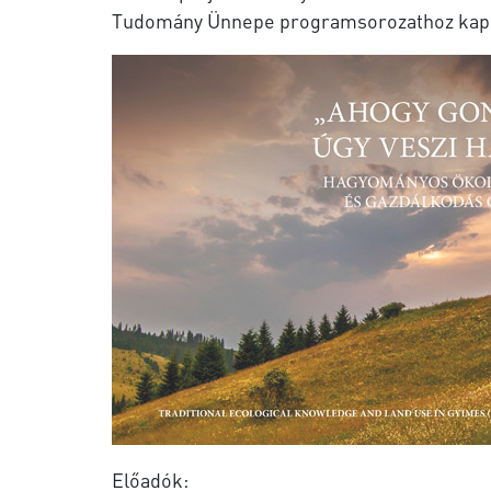
Tudomány Ünnepe programsorozathoz kapc
Előadók: