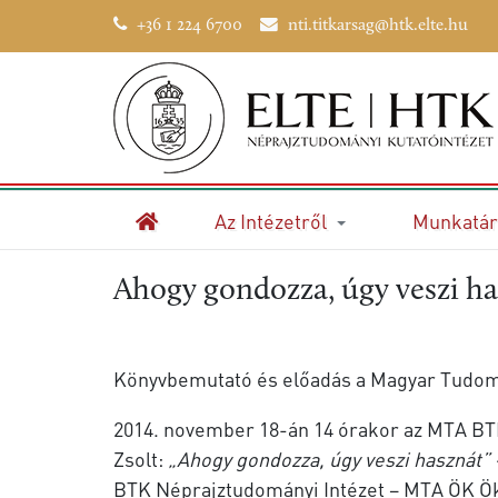
+36 1 224 6700
nti.titkarsag@htk.elte.hu
Az Intézetről
Munkatár
Kezdőlap
Ahogy gondozza, úgy veszi h
Könyvbemutató és előadás a Magyar Tudo
2014. november 18-án 14 órakor az MTA BT
Zsolt:
„Ahogy gondozza, úgy veszi hasznát
BTK Néprajztudományi Intézet – MTA ÖK Öko