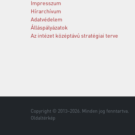
Impresszum
Hírarchívum
Adatvédelem
Álláspályázatok
Az intézet középtávú stratégiai terve
Copyright © 2013–
2026
. Minden jog fenntartva.
Oldaltérkép