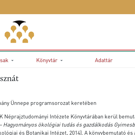
sak
Könyvtár
Adattár
asznát
mány Ünnepe programsorozat keretében
K Néprajztudományi Intézete Könyvtárában kerül bemuta
” – Hagyományos ökológiai tudás és gazdálkodás Gyimes
lógiai és Botanikai Intézet, 2014). A könyvbemutató és