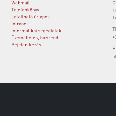
Webmail
C
Telefonkönyv
1
Letölthető űrlapok
T
Intranet
T
Informatikai segédletek
+
Üzemeltetés, házirend
Bejelentkezés
E
n