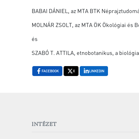
BABAI DÁNIEL, az MTA BTK Néprajztudomá
MOLNÁR ZSOLT, az MTA ÖK Ökológiai és Bo
és
SZABÓ T. ATTILA, etnobotanikus, a biológi
FACEBOOK
X
LINKEDIN
INTÉZET