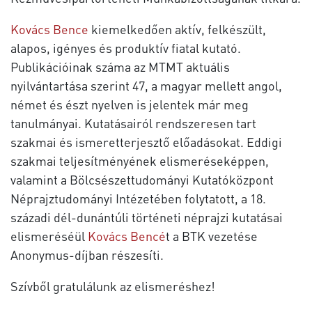
Kovács Bence
kiemelkedően aktív, felkészült,
alapos, igényes és produktív fiatal kutató.
Publikációinak száma az MTMT aktuális
nyilvántartása szerint 47, a magyar mellett angol,
német és észt nyelven is jelentek már meg
tanulmányai. Kutatásairól rendszeresen tart
szakmai és ismeretterjesztő előadásokat. Eddigi
szakmai teljesítményének elismeréseképpen,
valamint a Bölcsészettudományi Kutatóközpont
Néprajztudományi Intézetében folytatott, a 18.
századi dél-dunántúli történeti néprajzi kutatásai
elismeréséül
Kovács Bencé
t a BTK vezetése
Anonymus-díjban részesíti.
Szívből gratulálunk az elismeréshez!