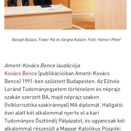
r
Balogh Balázs, Fodor Pál és Vargha Katalin. Fotó: Hámori Péte
Ament-Kovács Bence laudációja
Kovács Bence
(publikációiban Ament-Kovács
Bence) 1991-ben született Budapesten. Az Eötvös
Loránd Tudományegyetem történelem és néprajz
szakán szerzett BA, majd néprajz szakon
(folklorisztika szakiránnyal) MA diplomát. Hallgatói
évei alatt két alkalommal nyerte el a kari
Tudományos Ösztöndíj Pályázatot, és ugyancsak két
alkalommal részesült a Magyar Katolikus Püspöki