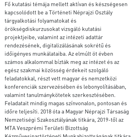
Fő kutatási témája mellett aktívan és készségesen
kapcsolódott be a Történeti Néprajzi Osztály
tárgyalkotási folyamatokat és
örökségdiskurzusokat vizsgáló kutatási
projektjeibe, valamint az intézeti adattár
rendezésének, digitalizálásának sokrétű és
időigényes munkálataiba. Az elmúlt öt évben
számos alkalommal bízták meg az intézet és az
egész szakmai közösség érdekeit szolgáló
feladatokkal, részt vett magyar és nemzetközi
konferenciák szervezésében és lebonyolításában,
valamint tanulmánykötetek szerkesztésében.
Feladatait mindig magas színvonalon, pontosan és
időre teljesíti. 2018 óta a Magyar Néprajzi Társaság
Nemzetiségi Szakosztályának titkára, 2019-től az
MTA Veszprémi Területi Bizottság
Kézművesipartörténeti Munkabizottságának titkára.