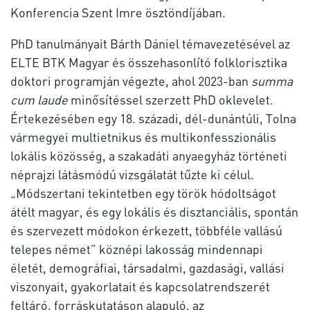
Konferencia Szent Imre ösztöndíjában.
PhD tanulmányait Bárth Dániel témavezetésével az
ELTE BTK Magyar és összehasonlító folklorisztika
doktori programján végezte, ahol 2023-ban
summa
cum laude
minősítéssel szerzett PhD oklevelet.
Értekezésében egy 18. századi, dél-dunántúli, Tolna
vármegyei multietnikus és multikonfesszionális
lokális közösség, a szakadáti anyaegyház történeti
néprajzi látásmódú vizsgálatát tűzte ki célul.
„Módszertani tekintetben egy török hódoltságot
átélt magyar, és egy lokális és disztanciális, spontán
és szervezett módokon érkezett, többféle vallású
telepes német” köznépi lakosság mindennapi
életét, demográfiai, társadalmi, gazdasági, vallási
viszonyait, gyakorlatait és kapcsolatrendszerét
feltáró, forráskutatáson alapuló, az