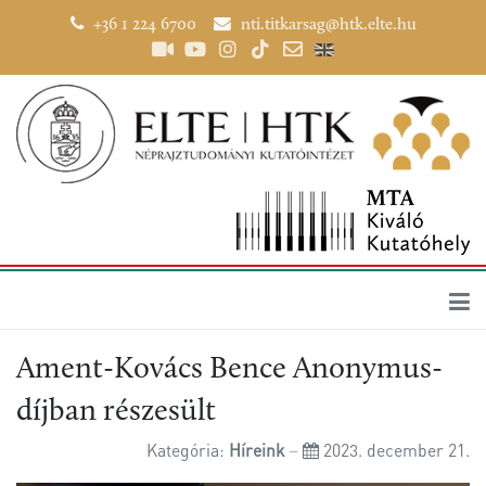
+36 1 224 6700
nti.titkarsag@htk.elte.hu
Ament-Kovács Bence Anonymus-
díjban részesült
Kategória:
Híreink
2023. december 21.