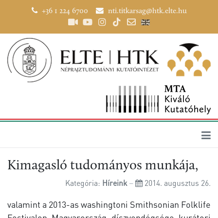
+36 1 224 6700
nti.titkarsag@htk.elte.hu
Kimagasló tudományos munkája,
Kategória:
Híreink
2014. augusztus 26.
valamint a 2013-as washingtoni Smithsonian Folklife
Festivalon Magyarország díszvendégsége kurátori