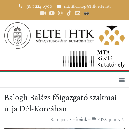
+36 1 224 6700
nti.titkarsag@htk.elte.hu
Balogh Balázs főigazgató szakmai
útja Dél-Koreában
Kategória:
Híreink
2023. július 6.