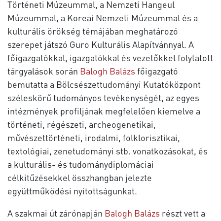
Történeti Múzeummal, a Nemzeti Hangeul
Múzeummal, a Koreai Nemzeti Múzeummal és a
kulturális örökség témájában meghatározó
szerepet játszó Guro Kulturális Alapítvánnyal. A
főigazgatókkal, igazgatókkal és vezetőkkel folytatott
tárgyalások során
Balogh Balázs
főigazgató
bemutatta a Bölcsészettudományi Kutatóközpont
széleskörű tudományos tevékenységét, az egyes
intézmények profiljának megfelelően kiemelve a
történeti, régészeti, archeogenetikai,
művészettörténeti, irodalmi, folklorisztikai,
textológiai, zenetudományi stb. vonatkozásokat, és
a kulturális- és tudománydiplomáciai
célkitűzésekkel összhangban jelezte
együttműködési nyitottságunkat.
A szakmai út zárónapján
Balogh Balázs
részt vett a