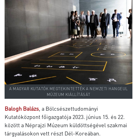
A MAGYAR KUTATÓK MEGTEKINTETTÉK A NEMZETI HANGEUL
MÚZEUM KIÁLLÍTÁSÁT
Balogh Balázs
, a Bölcsészettudományi
Kutatóközpont főigazgatója 2023. június 15. és 22.
között a Néprajzi Múzeum küldöttségével szakmai
tárgyalásokon vett részt Dél-Koreában.