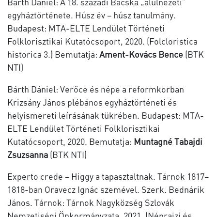
Bárth Dániel: A 18. századi Bácska „alulnézeti”
egyháztörténete. Húsz év – húsz tanulmány.
Budapest: MTA-ELTE Lendület Történeti
Folklorisztikai Kutatócsoport, 2020. (Folcloristica
historica 3.) Bemutatja:
Ament-Kovács Bence
(BTK
NTI)
Bárth Dániel: Verőce és népe a reformkorban
Krizsány János plébános egyháztörténeti és
helyismereti leírásának tükrében. Budapest: MTA-
ELTE Lendület Történeti Folklorisztikai
Kutatócsoport, 2020. Bemutatja:
Muntagné Tabajdi
Zsuzsanna
(BTK NTI)
Experto crede – Higgy a tapasztaltnak. Tárnok 1817–
1818-ban Oravecz Ignác szemével. Szerk. Bednárik
János. Tárnok: Tárnok Nagyközség Szlovák
Nemzetiségi Önkormányzata. 2021. (Néprajzi és