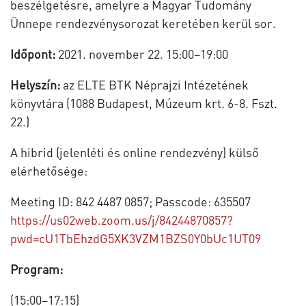
beszélgetésre, amelyre a Magyar Tudomány
Ünnepe rendezvénysorozat keretében kerül sor.
Időpont:
2021. november 22. 15:00–19:00
Helyszín:
az ELTE BTK Néprajzi Intézetének
könyvtára (1088 Budapest, Múzeum krt. 6-8. Fszt.
22.)
A hibrid (jelenléti és online rendezvény) külső
elérhetősége:
Meeting ID: 842 4487 0857; Passcode: 635507
https://us02web.zoom.us/j/84244870857?
pwd=cU1TbEhzdG5XK3VZM1BZS0Y0bUc1UT09
Program:
(15:00–17:15)