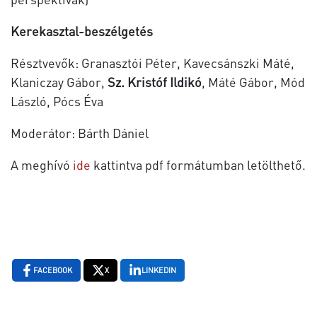
Kerekasztal-beszélgetés
Résztvevők: Granasztói Péter, Kavecsánszki Máté,
Klaniczay Gábor,
Sz. Kristóf Ildikó
, Máté Gábor, Mód
László, Pócs Éva
Moderátor: Bárth Dániel
A meghívó
ide
kattintva pdf formátumban letölthető.
FACEBOOK
X
LINKEDIN