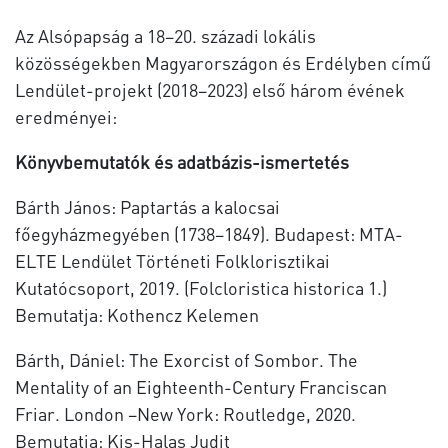
Az Alsópapság a 18–20. századi lokális
közösségekben Magyarországon és Erdélyben című
Lendület-projekt (2018–2023) első három évének
eredményei:
Könyvbemutatók és adatbázis-ismertetés
Bárth János: Paptartás a kalocsai
főegyházmegyében (1738–1849). Budapest: MTA-
ELTE Lendület Történeti Folklorisztikai
Kutatócsoport, 2019. (Folcloristica historica 1.)
Bemutatja: Kothencz Kelemen
Bárth, Dániel: The Exorcist of Sombor. The
Mentality of an Eighteenth-Century Franciscan
Friar. London –New York: Routledge, 2020.
Bemutatja: Kis-Halas Judit