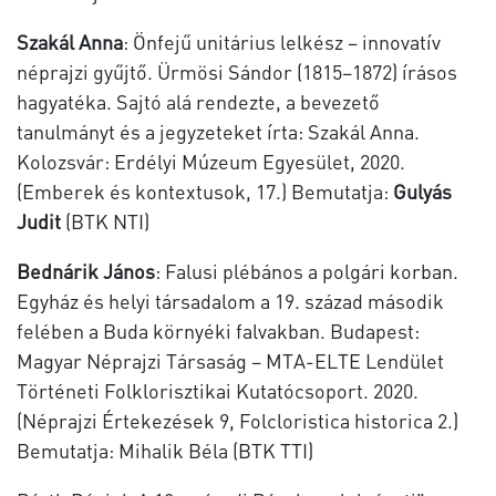
Szakál Anna
: Önfejű unitárius lelkész – innovatív
néprajzi gyűjtő. Ürmösi Sándor (1815–1872) írásos
hagyatéka. Sajtó alá rendezte, a bevezető
tanulmányt és a jegyzeteket írta: Szakál Anna.
Kolozsvár: Erdélyi Múzeum Egyesület, 2020.
(Emberek és kontextusok, 17.) Bemutatja:
Gulyás
Judit
(BTK NTI)
Bednárik János
: Falusi plébános a polgári korban.
Egyház és helyi társadalom a 19. század második
felében a Buda környéki falvakban. Budapest:
Magyar Néprajzi Társaság – MTA-ELTE Lendület
Történeti Folklorisztikai Kutatócsoport. 2020.
(Néprajzi Értekezések 9, Folcloristica historica 2.)
Bemutatja: Mihalik Béla (BTK TTI)