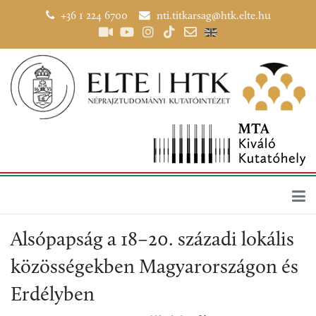
+36 1 224 6700
nti.titkarsag@htk.elte.hu
Alsópapság a 18–20. századi lokális
közösségekben Magyarországon és
Erdélyben