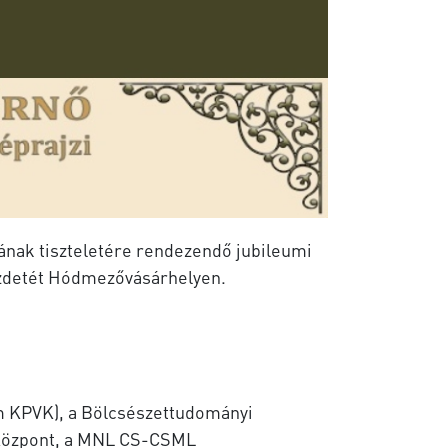
jának tiszteletére rendezendő jubileumi
ezdetét Hódmezővásárhelyen.
m KPVK), a Bölcsészettudományi
 Központ, a MNL CS-CSML