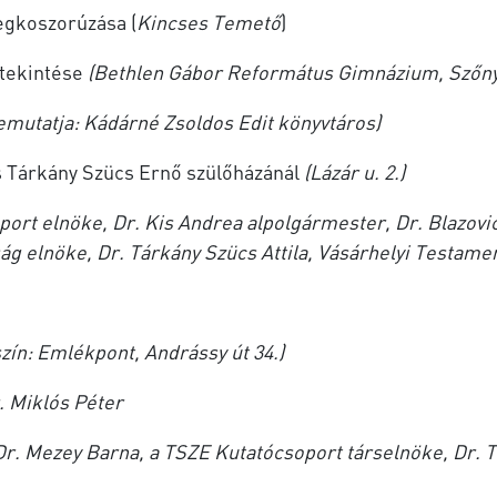
egkoszorúzása (
Kincses Temető
)
tekintése
(Bethlen Gábor Református Gimnázium, Szőnyi 
emutatja: Kádárné Zsoldos Edit könyvtáros)
 Tárkány Szücs Ernő szülőházánál
(Lázár u. 2.)
port elnöke, Dr. Kis Andrea alpolgármester, Dr. Blazo
ság elnöke, Dr. Tárkány Szücs Attila, Vásárhelyi Testame
szín: Emlékpont,
Andrássy út 34.)
. Miklós Péter
r. Mezey Barna, a TSZE Kutatócsoport társelnöke, Dr. Tá