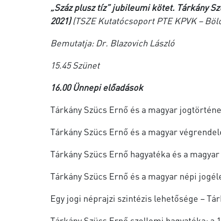
„Száz plusz tíz” jubileumi kötet. Tárkány S
2021)
(TSZE Kutatócsoport PTE KPVK – Böl
Bemutatja: Dr. Blazovich László
15.45 Szünet
16.00 Ünnepi előadások
Tárkány Szücs Ernő és a magyar jogtörtén
Tárkány Szücs Ernő és a magyar végrendel
Tárkány Szücs Ernő hagyatéka és a magyar
Tárkány Szücs Ernő és a magyar népi jogél
Egy jogi néprajzi szintézis lehetősége – T
Tárkány Szücs Ernő szellemi hagyatéka: a 