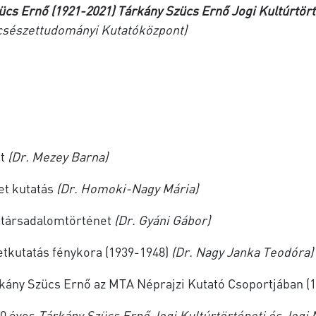
zücs Ernő (1921-2021) Tárkány Szücs Ernő Jogi Kultúrtör
csészettudományi Kutatóközpont)
et
(Dr. Mezey Barna)
et kutatás
(Dr. Homoki-Nagy Mária)
 társadalomtörténet
(Dr. Gyáni Gábor)
etkutatás fénykora (1939-1948)
(Dr. Nagy Janka Teodóra)
árkány Szücs Ernő az MTA Néprajzi Kutató Csoportjában (
10 éves
Tárkány Szücs Ernő Jogi Kultúrtörténeti és Jogi