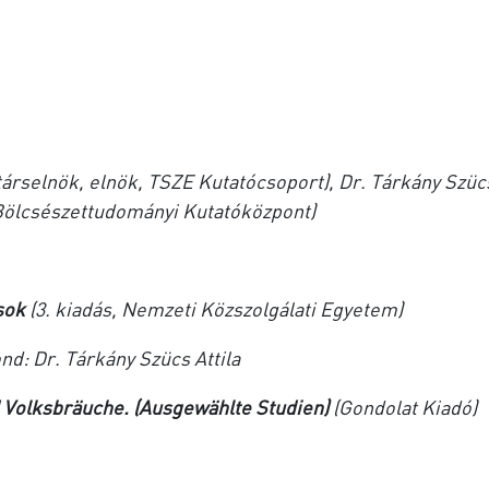
árselnök, elnök, TSZE Kutatócsoport), Dr. Tárkány Szüc
, Bölcsészettudományi Kutatóközpont)
ások
(3. kiadás, Nemzeti Közszolgálati Egyetem)
d: Dr. Tárkány Szücs Attila
 Volksbräuche. (Ausgewählte Studien)
(Gondolat Kiadó)