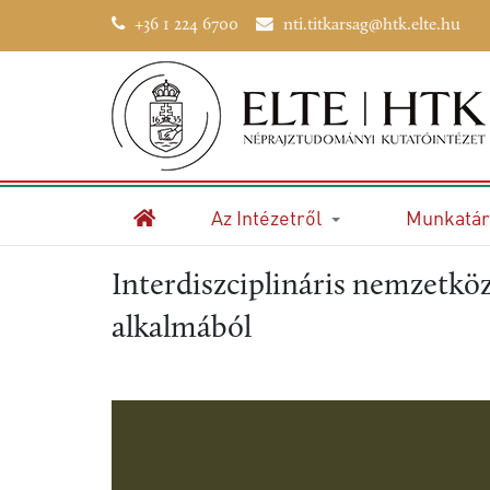
+36 1 224 6700
nti.titkarsag@htk.elte.hu
Az Intézetről
Munkatár
Kezdőlap
Interdiszciplináris nemzetkö
alkalmából