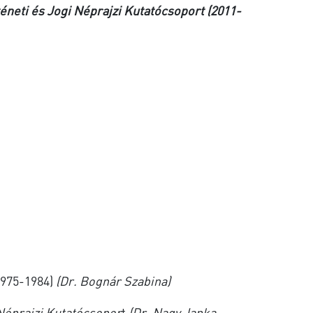
téneti és Jogi Néprajzi Kutatócsoport (2011-
1975-1984)
(Dr. Bognár Szabina)
 Néprajzi Kutatócsopor
t
(Dr. Nagy Janka