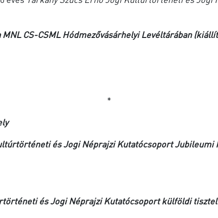
a MNL CS-CSML Hódmezővásárhelyi Levéltárában (kiállít
*
ely
ultúrtörténeti és Jogi Néprajzi Kutatócsoport Jubileumi
történeti és Jogi Néprajzi Kutatócsoport külföldi tisztel