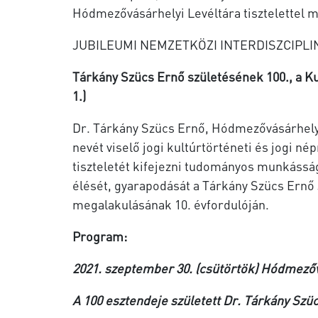
Hódmezővásárhelyi Levéltára tisztelettel 
JUBILEUMI NEMZETKÖZI INTERDISZCIPL
Tárkány Szücs Ernő születésének 100., a K
1.)
Dr. Tárkány Szücs Ernő, Hódmezővásárhely s
nevét viselő jogi kultúrtörténeti és jogi n
tiszteletét kifejezni tudományos munkásság
élését, gyarapodását a Tárkány Szücs Ernő 
megalakulásának 10. évfordulóján.
Program:
2021. szeptember 30. (csütörtök) Hódmező
A 100 esztendeje született Dr. Tárkány Sz