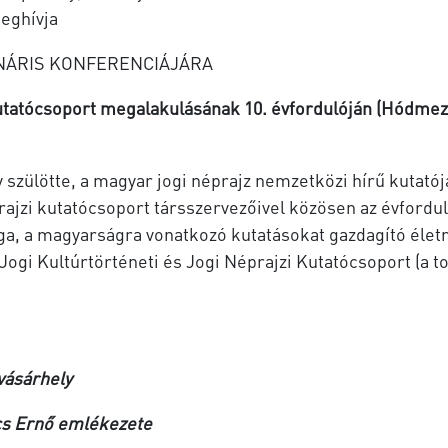
meghívja
INÁRIS KONFERENCIÁJÁRA
utatócsoport megalakulásának 10. évfordulóján
(Hódmező
zülötte, a magyar jogi néprajz nemzetközi hírű kutatója
éprajzi kutatócsoport társszervezőivel közösen az évfordu
a, a magyarságra vonatkozó kutatásokat gazdagító életm
Jogi Kultúrtörténeti és Jogi Néprajzi Kutatócsoport (a 
vásárhely
ücs Ernő emlékezete