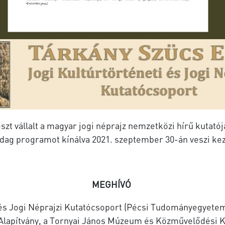
zt vállalt a magyar jogi néprajz nemzetközi hírű kutató
ag programot kínálva 2021. szeptember 30-án veszi k
MEGHÍVÓ
i és Jogi Néprajzi Kutatócsoport (Pécsi Tudományegyete
 Alapítvány, a Tornyai János Múzeum és Közművelődési