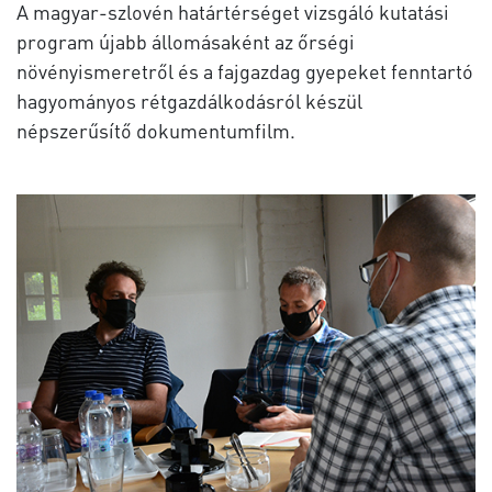
A magyar-szlovén határtérséget vizsgáló kutatási
program újabb állomásaként az őrségi
növényismeretről és a fajgazdag gyepeket fenntartó
hagyományos rétgazdálkodásról készül
népszerűsítő dokumentumfilm.