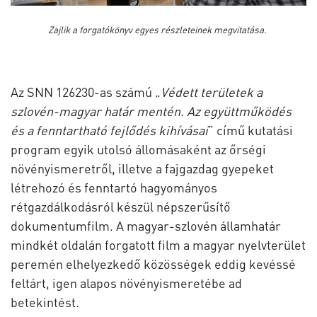
Zajlik a forgatókönyv egyes részleteinek megvitatása.
Az SNN 126230-as számú „
Védett területek a
szlovén-magyar határ mentén. Az együttműködés
és a fenntartható fejlődés kihívásai
” című kutatási
program egyik utolsó állomásaként az őrségi
növényismeretről, illetve a fajgazdag gyepeket
létrehozó és fenntartó hagyományos
rétgazdálkodásról készül népszerűsítő
dokumentumfilm. A magyar-szlovén államhatár
mindkét oldalán forgatott film a magyar nyelvterület
peremén elhelyezkedő közösségek eddig kevéssé
feltárt, igen alapos növényismeretébe ad
betekintést.