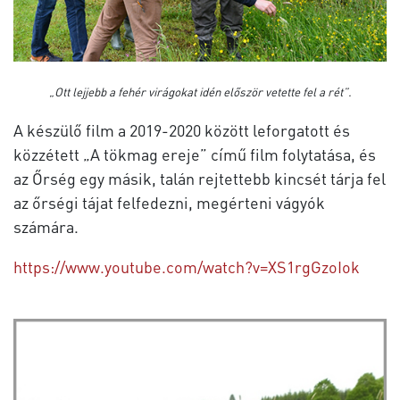
„Ott lejjebb a fehér virágokat idén először vetette fel a rét”.
A készülő film a 2019-2020 között leforgatott és
közzétett „A tökmag ereje” című film folytatása, és
az Őrség egy másik, talán rejtettebb kincsét tárja fel
az őrségi tájat felfedezni, megérteni vágyók
számára.
https://www.youtube.com/watch?v=XS1rgGzoIok