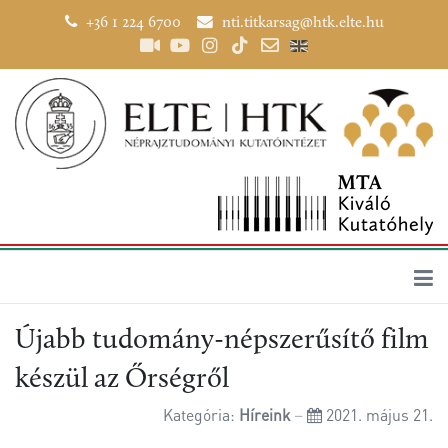
+36 1 224 6700
nti.titkarsag@htk.elte.hu
Újabb tudomány-népszerűsítő film
készül az Őrségről
Kategória:
Híreink
2021. május 21.