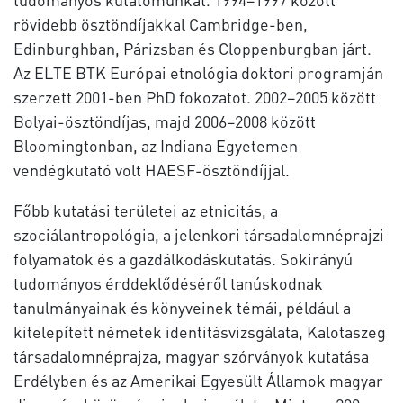
rövidebb ösztöndíjakkal Cambridge-ben,
Edinburghban, Párizsban és Cloppenburgban járt.
Az ELTE BTK Európai etnológia doktori programján
szerzett 2001-ben PhD fokozatot. 2002–2005 között
Bolyai-ösztöndíjas, majd 2006–2008 között
Bloomingtonban, az Indiana Egyetemen
vendégkutató volt HAESF-ösztöndíjjal.
Főbb kutatási területei az etnicitás, a
szociálantropológia, a jelenkori társadalomnéprajzi
folyamatok és a gazdálkodáskutatás. Sokirányú
tudományos érddeklődéséről tanúskodnak
tanulmányainak és könyveinek témái, például a
kitelepített németek identitásvizsgálata, Kalotaszeg
társadalomnéprajza, magyar szórványok kutatása
Erdélyben és az Amerikai Egyesült Államok magyar