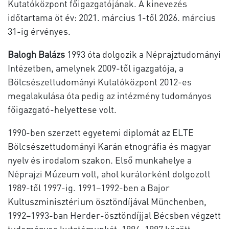
Kutatóközpont főigazgatójának. A kinevezés
időtartama öt év: 2021. március 1-től 2026. március
31-ig érvényes.
Balogh Balázs
1993 óta dolgozik a Néprajztudományi
Intézetben, amelynek 2009-től igazgatója, a
Bölcsészettudományi Kutatóközpont 2012-es
megalakulása óta pedig az intézmény tudományos
főigazgató-helyettese volt.
1990-ben szerzett egyetemi diplomát az ELTE
Bölcsészettudományi Karán etnográfia és magyar
nyelv és irodalom szakon. Első munkahelye a
Néprajzi Múzeum volt, ahol kurátorként dolgozott
1989-től 1997-ig. 1991–1992-ben a Bajor
Kultuszminisztérium ösztöndíjával Münchenben,
1992–1993-ban Herder-ösztöndíjjal Bécsben végzett
tudományos kutatómunkát. 1994–1997 között