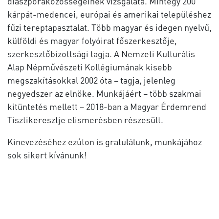
diaszpóraközösségeinek vizsgálata. Mintegy 200
kárpát-medencei, európai és amerikai településhez
fűzi tereptapasztalat. Több magyar és idegen nyelvű,
külföldi és magyar folyóirat főszerkesztője,
szerkesztőbizottsági tagja. A Nemzeti Kulturális
Alap Népművészeti Kollégiumának kisebb
megszakításokkal 2002 óta – tagja, jelenleg
negyedszer az elnöke. Munkájáért – több szakmai
kitüntetés mellett – 2018-ban a Magyar Érdemrend
Tisztikeresztje elismerésben részesült.
Kinevezéséhez ezúton is gratulálunk, munkájához
sok sikert kívánunk!