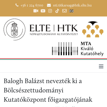
+36 1 224 6700
nti.titkarsag@htk.elte.hu
Balogh Balázst nevezték ki a
Bölcsészettudományi
Kutatóközpont főigazgatójának