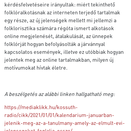
kérdésfelvetéseire irányultak: miért tekinthető
folklóralkotásnak az interneten terjedő tartalmak
egy része, az új jelenségek mellett mi jellemzi a
folklorisztika számára régóta ismert alkotások
online megjelenését, átalakulását, az ünnepek
folklórját hogyan befolyásolták a járvánnyal
kapcsolatos események, illetve ez utóbbiak hogyan
jelentek meg az online tartalmakban, milyen új
motívumokat hívtak életre.
A beszélgetés az alábbi linken hallgatható meg:
https://mediaklikk.hu/kossuth-
radio/cikk/2021/01/01/kalendarium-januarban-
jelenik-meg-az-a-tanulmany-amely-az-elmult-evi-
jelensegeket-foglalja-ossze/