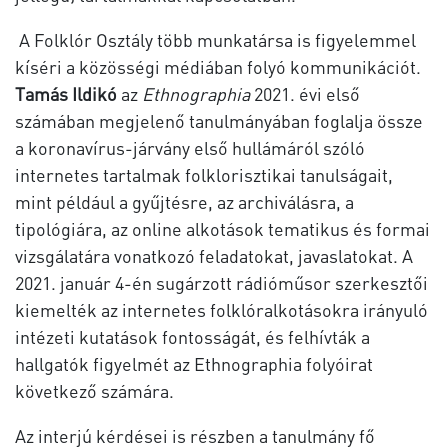
A Folklór Osztály több munkatársa is figyelemmel
kíséri a közösségi médiában folyó kommunikációt.
Tamás Ildikó
az
Ethnographia
2021. évi első
számában megjelenő tanulmányában foglalja össze
a koronavírus-járvány első hullámáról szóló
internetes tartalmak folklorisztikai tanulságait,
mint például a gyűjtésre, az archiválásra, a
tipológiára, az online alkotások tematikus és formai
vizsgálatára vonatkozó feladatokat, javaslatokat. A
2021. január 4-én sugárzott rádióműsor szerkesztői
kiemelték az internetes folklóralkotásokra irányuló
intézeti kutatások fontosságát, és felhívták a
hallgatók figyelmét az Ethnographia folyóirat
következő számára.
Az interjú kérdései is részben a tanulmány fő