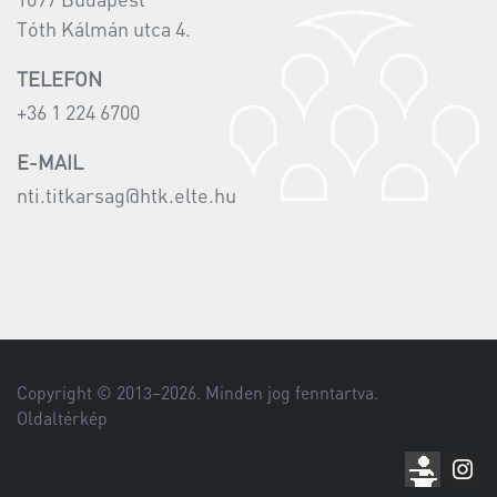
Tóth Kálmán utca 4.
TELEFON
+36 1 224 6700
E-MAIL
nti.titkarsag@htk.elte.hu
Copyright © 2013–
2026
. Minden jog fenntartva.
Oldaltérkép