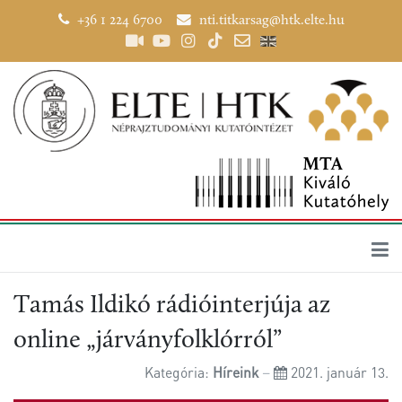
+36 1 224 6700
nti.titkarsag@htk.elte.hu
Tamás Ildikó rádióinterjúja az
online „járványfolklórról”
Kategória:
Híreink
2021. január 13.