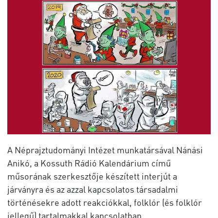
A Néprajztudományi Intézet munkatársával Nánási
Anikó, a Kossuth Rádió Kalendárium című
műsorának szerkesztője készített interjút a
járványra és az azzal kapcsolatos társadalmi
történésekre adott reakciókkal, folklór (és folklór
jellegű) tartalmakkal kapcsolatban.