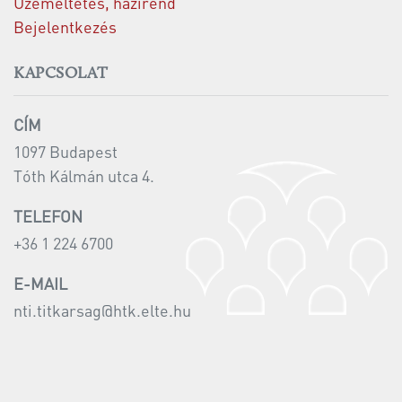
Üzemeltetés, házirend
Bejelentkezés
KAPCSOLAT
CÍM
1097 Budapest
Tóth Kálmán utca 4.
TELEFON
+36 1 224 6700
E-MAIL
nti.titkarsag@htk.elte.hu