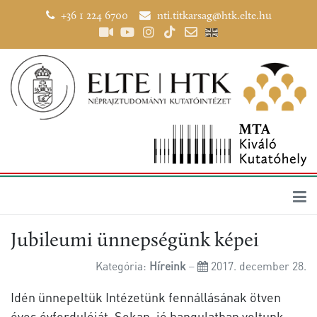
+36 1 224 6700
nti.titkarsag@htk.elte.hu
Jubileumi ünnepségünk képei
Kategória:
Híreink
2017. december 28.
Idén ünnepeltük Intézetünk fennállásának ötven
éves évfordulóját. Sokan, jó hangulatban voltunk