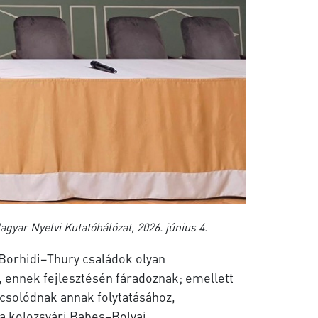
gyar Nyelvi Kutatóhálózat, 2026. június 4.
 Borhidi–Thury családok olyan
 ennek fejlesztésén fáradoznak; emellett
csolódnak annak folytatásához,
a kolozsvári Babeș–Bolyai