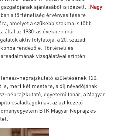
azgatójának ajánlásából is idézett: „
Nagy
ában a történetiség érvényesítésére
ára, amelyet a szűkebb szakma is több
la által az 1930-as években már
latok aktív folytatója, a 20. századi
ikonba rendezője. Történeti és
ársadalmának vizsgálatával szintén
ténész−néprajzkutató születésének 120.
 is, mert két mestere, a díj névadójának
vész−néprajzkutató, egyetemi tanár, a Magyar
apító családtagoknak, az azt kezelő
 Tudományegyetem BTK Magyar Néprajz és
tet.