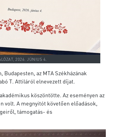
LÓZAT, 2026. JÚNIUS 4.
n, Budapesten, az MTA Székházának
 T. Attiláról elnevezett díjat.
in akadémikus köszöntötte. Az eseményen az
n volt. A megnyitót követően előadások,
geiről, támogatás- és