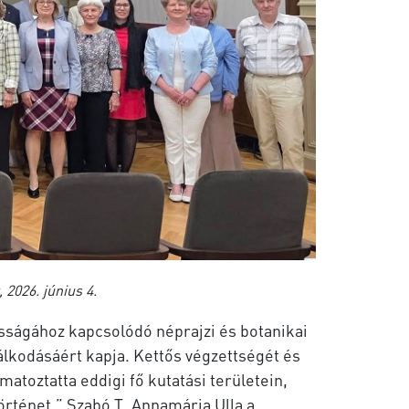
2026. június 4.
sságához kapcsolódó néprajzi és botanikai
lkodásáért kapja. Kettős végzettségét és
atoztatta eddigi fő kutatási területein,
rténet.” Szabó T. Annamária Ulla a