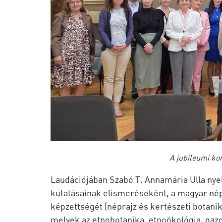
A jubileumi ko
Laudációjában Szabó T. Annamária Ulla nyel
kutatásainak elismeréseként, a magyar nép
képzettségét (néprajz és kertészeti botanik
melyek az etnobotanika, etnoökológia, gaz