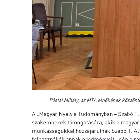
Pósfai Mihály, az MTA elnökének köszön
A „Magyar Nyelv a Tudományban – Szabó T. A
szakemberek támogatására, akik a magyar t
munkásságukkal hozzájárulnak Szabó T. At
felhasználják annak eredményeit. Idén e r