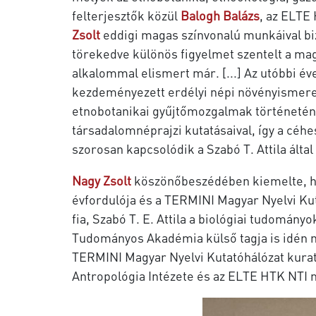
felterjesztők közül
Balogh
Balázs
, az ELTE 
Zsolt
eddigi magas színvonalú munkáival biz
törekedve különös figyelmet szentelt a ma
alkalommal elismert már. [...] Az utóbbi é
kezdeményezett erdélyi népi növényismereti 
etnobotanikai gyűjtőmozgalmak történetének
társadalomnéprajzi kutatásaival, így a cé
szorosan kapcsolódik a Szabó T. Attila által
Nagy
Zsolt
köszönőbeszédében kiemelte, ho
évfordulója és a TERMINI Magyar Nyelvi Kut
fia, Szabó T. E. Attila a biológiai tudomán
Tudományos Akadémia külső tagja is idén nyá
TERMINI Magyar Nyelvi Kutatóhálózat kura
Antropológia Intézete és az ELTE HTK NTI 