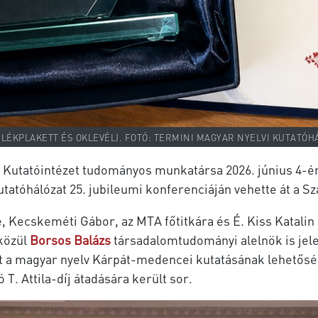
EMLÉKPLAKETT ÉS OKLEVÉL). FOTÓ: TERMINI MAGYAR NYELVI KUTATÓHÁ
Kutatóintézet tudományos munkatársa 2026. június 4-é
óhálózat 25. jubileumi konferenciáján vehette át a Szabó
e, Kecskeméti Gábor, az MTA főtitkára és É. Kiss Katal
 közül
Borsos
Balázs
társadalomtudományi alelnök is jele
tt a magyar nyelv Kárpát-medencei kutatásának lehetősé
T. Attila-díj átadására került sor.