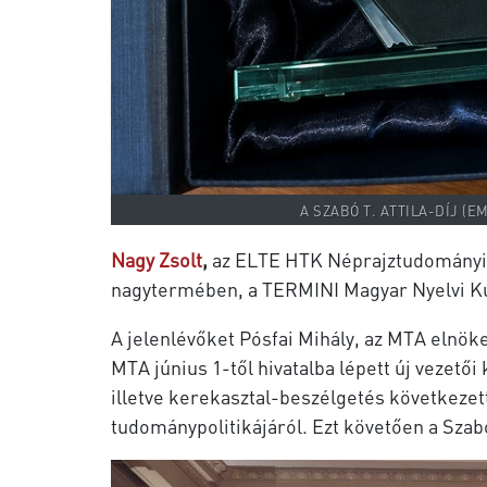
A SZABÓ T. ATTILA-DÍJ (
Nagy Zsolt
,
az ELTE HTK Néprajztudományi 
nagytermében, a TERMINI Magyar Nyelvi Kutat
A jelenlévőket Pósfai Mihály, az MTA elnök
MTA június 1-től hivatalba lépett új vezetői
illetve kerekasztal-beszélgetés következe
tudománypolitikájáról. Ezt követően a Szabó 