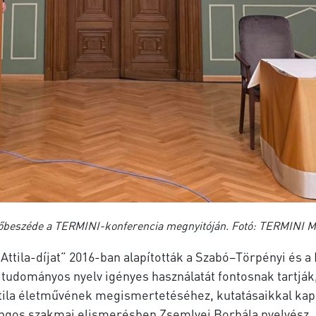
tőbeszéde a TERMINI-konferencia megnyitóján.
Fotó: TERMINI Ma
ttila-díjat” 2016-ban alapították a Szabó–Törpényi és a
udományos nyelv igényes használatát fontosnak tartják,
tila életművének megismertetéséhez, kutatásaikkal kap
angos szakmai elismerésben Zsemlyei Borbála nyelvész, 