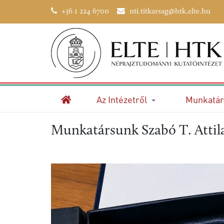
+36 1 224 6700
nti.titkarsag@htk.elte.hu
Az Intézetről
Munkatár
Kezdőlap
Munkatársunk Szabó T. Attila