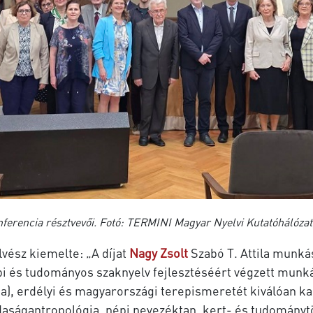
nferencia résztvevői.
Fotó: TERMINI Magyar Nyelvi Kutatóhálózat, 
vész kiemelte: „A díjat
Nagy
Zsolt
Szabó T. Attila munká
i és tudományos szaknyelv fejlesztéséért végzett munká
a), erdélyi és magyarországi terepismeretét kiválóan kam
daságantropológia, népi nevezéktan, kert- és tudománytö