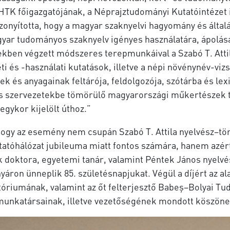
HTK főigazgatójának, a Néprajztudományi Kutatóintézet ig
onyította, hogy a magyar szaknyelvi hagyomány és által
gyar tudományos szaknyelv igényes használatára, ápolás
vekben végzett módszeres terepmunkáival a Szabó T. Atti
és -használati kutatások, illetve a népi növénynév-vizsgá
 és anyagainak feltárója, feldolgozója, szótárba és lex
hes szervezetekbe tömörülő magyarországi műkertészek t
 egykor kijelölt úthoz.”
gy az esemény nem csupán Szabó T. Attila nyelvész−tör
atóhálózat jubileuma miatt fontos számára, hanem azért
yok doktora, egyetemi tanár, valamint Péntek János nyel
ron ünneplik 85. születésnapjukat. Végül a díjért az al
tóriumának, valamint az őt felterjesztő Babeș–Bolyai
munkatársainak, illetve vezetőségének mondott köszöne