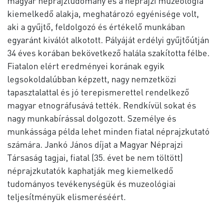
magyar néprajztudomány és a néprajzi muzeológia
kiemelkedő alakja, meghatározó egyénisége volt,
aki a gyűjtő, feldolgozó és értékelő munkában
egyaránt kiválót alkotott. Pályáját erdélyi gyűjtőútján
34 éves korában bekövetkező halála szakította félbe.
Fiatalon elért eredményei korának egyik
legsokoldalúbban képzett, nagy nemzetközi
tapasztalattal és jó terepismerettel rendelkező
magyar etnográfusává tették. Rendkívül sokat és
nagy munkabírással dolgozott. Személye és
munkássága példa lehet minden fiatal néprajzkutató
számára. Jankó János díjat a Magyar Néprajzi
Társaság tagjai, fiatal (35. évet be nem töltött)
néprajzkutatók kaphatják meg kiemelkedő
tudományos tevékenységük és muzeológiai
teljesítményük elismeréséért.