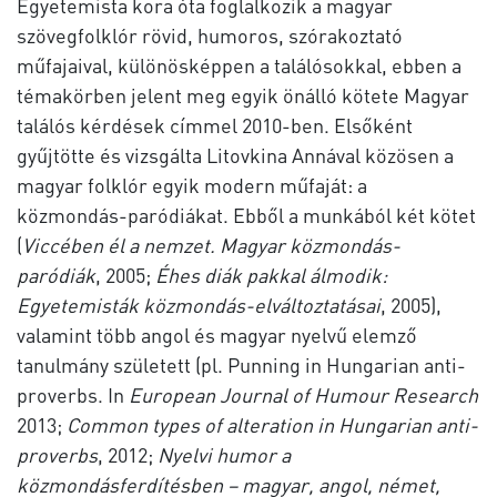
Egyetemista kora óta foglalkozik a magyar
szövegfolklór rövid, humoros, szórakoztató
műfajaival, különösképpen a találósokkal, ebben a
témakörben jelent meg egyik önálló kötete Magyar
találós kérdések címmel 2010-ben. Elsőként
gyűjtötte és vizsgálta Litovkina Annával közösen a
magyar folklór egyik modern műfaját: a
közmondás-paródiákat. Ebből a munkából két kötet
(
Viccében él a nemzet. Magyar közmondás-
paródiák
, 2005;
Éhes diák pakkal álmodik:
Egyetemisták közmondás-elváltoztatásai
, 2005),
valamint több angol és magyar nyelvű elemző
tanulmány született (pl. Punning in Hungarian anti-
proverbs. In
European Journal of Humour Research
2013;
Common types of alteration in Hungarian anti-
proverbs
, 2012;
Nyelvi humor a
közmondásferdítésben – magyar, angol, német,