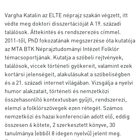
Vargha Katalin az ELTE néprajz szakán végzett, itt
védte meg doktori disszertációját A 19. századi
találósok. Áttekintés és rendszerezés címmel.
2011-től, PhD fokozatának megszerzése óta kutatója
az MTA BTK Néprajztudományi Intézet Folklór
témacsoportjának. Kutatja a szóbeli rejtvények,
találósok, viccek történeti gyökereit, valamint ezek
kortársi jelenségeit, alakulásukat a szóbeliségben
és a 21. századi internet világában. Vizsgálja a nyelvi
humor alakzatait, történeti és nemzetközi
összehasonlító kontextusban gyűjti, rendszerezi,
elemzi a folklórszövegek ezen rétegét. Számos
nemzetközi és hazai konferencián adott elő, eddig
összesen 6 kötete, 2 szerkesztett könyve, 30
tanulmánya (ebből 8 idegen nyelvű) jelent meg.