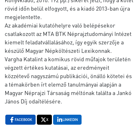
rövid időn belül elfogyott, és a kiadó 2013-ban újra
megjelentette.
Az akadémiai kutatóhelyre való belépésekor
csatlakozott az MTA BTK Néprajztudományi Intézet
kiemelt feladatvállalásához, így egyik szerzője a
készülő Magyar Népköltészeti Lexikonnak.
Vargha Katalint a komikus rövid műfajok területén
végzett értékes kutatásai, az eredményeit
közzétevő nagyszámú publikációi, önálló kötetei és
a témakörben írt elemző tanulmányai alapján a
Magyar Néprajzi Társaság méltónak találta a Jankó
János Díj odaítélésére.
FACEBOOK
X
LINKEDIN