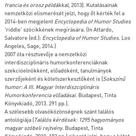
francia és orosz példákkal
, 2013). Kutatásainak
nemzetközi elismerését jelzi, hogy őt kérték fel a
2014-ben megjelent
Encyclopedia of Humor Studies
'riddle' szócikkének megírására. (In Attardo,
Salvatore (ed.):
Encyclopedia of Humor Studies
. Los
Angeles, Sage, 2014.)
2007 óta résztvevője a nemzetközi
interdiszciplináris humorkonferenciáknak
szekcióelnökként, előadóként, tanulmányok
szerzőjeként és kötetszerkesztőként is (
Sokszínű
humor: A III. Magyar Interdiszciplináris
Humorkonferencia előadásai
. Budapest, Tinta
Könyvkiadó, 2013. 291 pp.).
A szélesebb olvasóközönségnek szánt találós
antológiája (
Találós kérdések: 1295 hagyományos
magyar szóbeli rejtvény
. Budapest, Tinta
Könyvkiadó, 2010. 192 pp.) sikerét jelzi, hogy a kötet