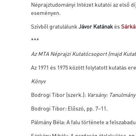
Néprajztudományi Intézet kutatói az első díj
eseményen.
Szívből gratulálunk
Jávor Katának
és
Sárká
***
Az MTA Néprajzi Kutatócsoport (majd Kutató
Az 1971 és 1975 között folytatott kutatás 
Könyv
Bodrogi Tibor (szerk.):
Varsány: Tanulmány
Bodrogi Tibor: Előszó, pp. 7–11.
Pálmány Béla: A falu története a felszabadul
Sárkány Mihály: A gazdaság átalakulása, pp