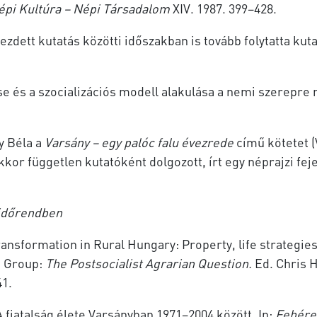
épi Kultúra – Népi Társadalom
XIV. 1987. 399–428.
zdett kutatás közötti időszakban is tovább folytatta kut
se és a szocializációs modell alakulása a nemi szerepre 
y Béla a
Varsány – egy palóc falu évezrede
című kötetet 
kkor független kutatóként dolgozott, írt egy néprajzi fej
 időrendben
ansformation in Rural Hungary: Property, life strategies 
” Group:
The Postsocialist Agrarian Question.
Ed. Chris H
41.
A fiatalság élete Varsányban 1971–2004 között. In:
Fehéren