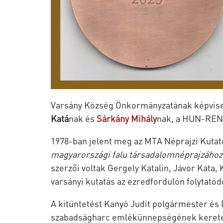
Varsány Község Önkormányzatának képvise
Katá
nak és
Sárkány Mihály
nak, a HUN-REN 
1978-ban jelent meg az MTA Néprajzi Kuta
magyarországi falu társadalomnéprajzáho
szerzői voltak Gergely Katalin, Jávor Kat
varsányi kutatás az ezredfordulón folytató
A kitüntetést Kanyó Judit polgármester és 
szabadságharc emlékünnepségének keretében,