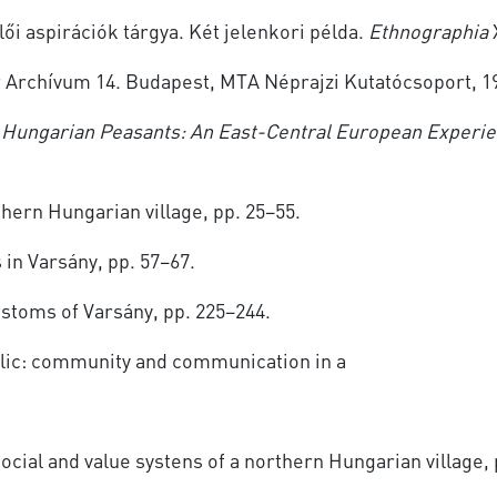
lői aspirációk tárgya. Két jelenkori példa.
Ethnographia
 Archívum 14. Budapest, MTA Néprajzi Kutatócsoport, 19
Hungarian Peasants: An East-Central European Experienc
hern Hungarian village, pp. 25–55.
in Varsány, pp. 57–67.
ustoms of Varsány, pp. 225–244.
blic: community and communication in a
social and value systens of a northern Hungarian villa