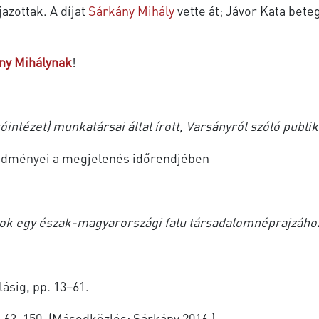
azottak. A díjat
Sárkány Mihály
vette át; Jávor Kata bete
ny Mihálynak
!
intézet) munkatársai által írott, Varsányról szóló publi
eredményei a megjelenés időrendjében
ok egy észak-magyarországi falu társadalomnéprajzáho
ásig, pp. 13–61.
. 63–150. (Másodközlés: Sárkány 2016.)