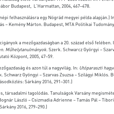
Gábor Budapest, L’Harmattan, 2004, 467–478.
népi felhasználásra egy Nógrád megyei pél­da alapján.) I
rás – Kemény Márton. Budapest, MTA Politikai Tudományo
cigányok a mezőgazdaságban a 20. század első felében. 
en.
Műhelytanulmányok.
Szerk. Schwarcz Györgyi – Szarv
tató Központ, 2005, 47–59.
zőgazdaság és azon túl a nagyvilág. In:
Utóparaszti hag
. Schwarz Gyöngyi – Szarvas Zsuzsa – Szilágyi Miklós. 
ásodközlés: Sárkány 2016, 291–301.)
, társadalmi tagolódás. Tanulságok Varsány megismételt
Bognár László – Csizmadia Adrienne – Tamás Pál – Tibor
Sárkány 2016, 279–290.)