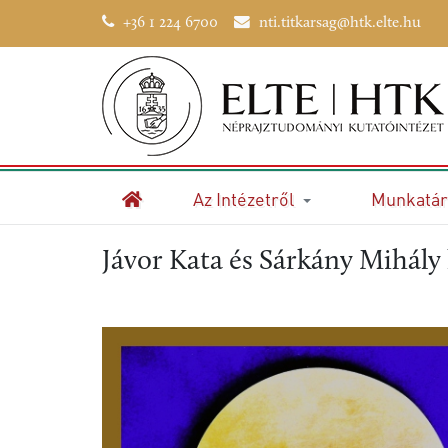
+36 1 224 6700
nti.titkarsag@htk.elte.hu
Az Intézetről
Munkatár
Kezdőlap
Jávor Kata és Sárkány Mihály 