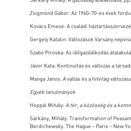
Zsigmond Gábor: Az 1960−70-es évek fordul
Kovács Emese: A családi háztartásszervezés
Gergely Katalin: Változások Varsány népvis
Szabó Piroska: Az időgazdálkodás átalakulá
Jávor Kata: Kontinuitás és változás a társa
Manga János: A vallás és a hitvilág változás
Egyéb tanulmányok
Hoppál Mihály:
A tér, a közösség és a kom
Sárkány, Mihály: Transformation of Peasan
Berdichewsky. The Hague – Paris – New Yor