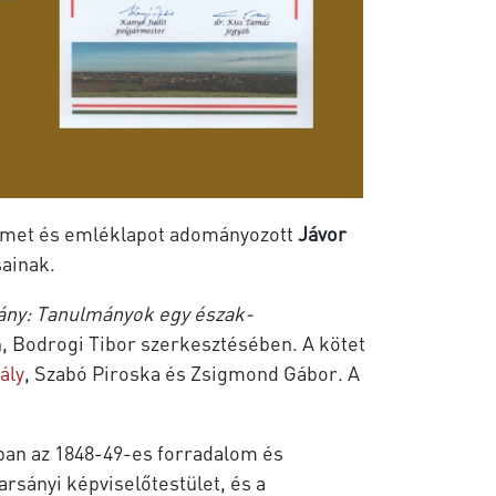
érmet és emléklapot adományozott
Jávor
ainak.
ány: Tanulmányok egy észak-
 Bodrogi Tibor szerkesztésében. A kötet
ály
, Szabó Piroska és Zsigmond Gábor. A
zban az 1848-49-es forradalom és
rsányi képviselőtestület, és a