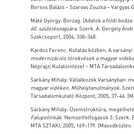
Borsos Balázs – Szarvas Zsuzsa – Vargyas 
Máté György: Borzag. (Adatok a földi bodza 
60. születésnapjára.
Szerk. A. Gergely And
Szakcsoport, 2004, 338–348.
Kardos Ferenc: Kutatás közben. A varsányi 
modernizációs törekvések a magyar vidék
Néprajzi Kutatóintézet – MTA Társadalomku
Sárkány Mihály: Vállalkozók Varsányban: me
magyar vidéken
.
Műhelytanulmányok.
Szerk
Társadalomkutató Központ, 2005, 37–46. (M
Sárkány Mihály: Üzemstruktúra, megélhetés
Falupolitikák.
Nemzetfelfogások 3. Szerk. 
MTA SZTAKI, 2005, 169–179. (Másodközlés: 