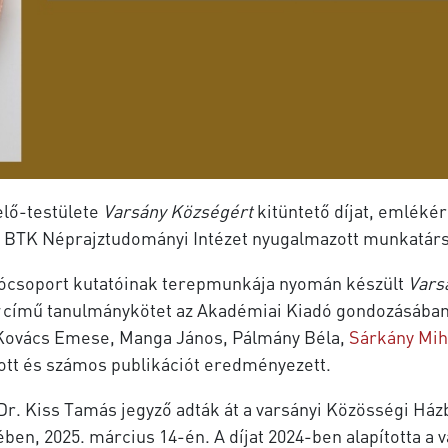
lő-testülete
Varsány Községért
kitüntető díjat, emlék
BTK Néprajztudományi Intézet nyugalmazott munkatárs
tócsoport kutatóinak terepmunkája nyomán készült
Vars
z
című tanulmánykötet az Akadémiai Kiadó gondozásában,
a, Kovács Emese, Manga János, Pálmány Béla,
Sárkány Mih
dott és számos publikációt eredményezett.
Dr. Kiss Tamás jegyző adták át a varsányi Közösségi Há
 2025. március 14-én. A díjat 2024-ben alapította a va