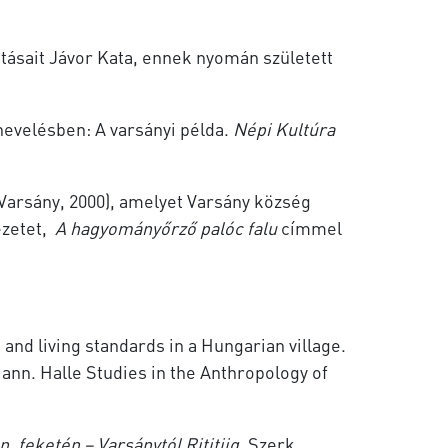
atásait Jávor Kata, ennek nyomán született
nevelésben: A varsányi példa.
Népi Kultúra
(Varsány, 2000), amelyet Varsány község
ezetet,
A hagyományőrző palóc falu
címmel
and living standards in a Hungarian village.
ann. Halle Studies in the Anthropology of
, feketén – Varsánytól Rititiig
. Szerk.