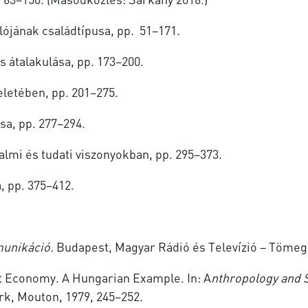
ójának családtípusa, pp. 51–171.
 átalakulása, pp. 173–200.
eletében, pp. 201–275.
sa, pp. 277–294.
dalmi és tudati viszonyokban, pp. 295–373.
a, pp. 375–412.
munikáció.
Budapest, Magyar Rádió és Televízió – Töme
t Economy. A Hungarian Example. In: A
nthropology and 
k, Mouton, 1979, 245–252.