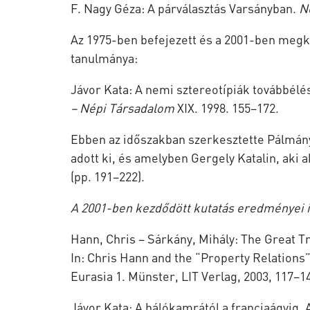
F. Nagy Géza: A párválasztás Varsányban.
N
Az 1975-ben befejezett és a 2001-ben megke
tanulmánya:
Jávor Kata: A nemi sztereotípiák továbbélé
– Népi Társadalom
XIX. 1998. 155–172.
Ebben az időszakban szerkesztette Pálmán
adott ki, és amelyben Gergely Katalin, aki a
(pp. 191–222).
A 2001-ben kezdődött kutatás eredményei
Hann, Chris – Sárkány, Mihály: The Great Tr
In: Chris Hann and the “Property Relations
Eurasia 1. Münster, LIT Verlag, 2003, 117–1
Jávor Kata: A hálókamrától a franciaágyig. 