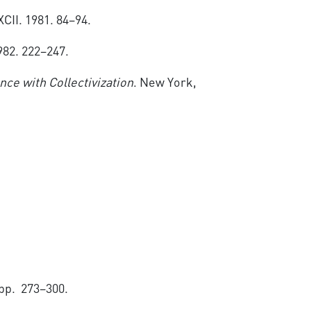
XCII. 1981. 84–94.
82. 222−247.
e with Collectivization
. New York,
ge, pp. 273–300.