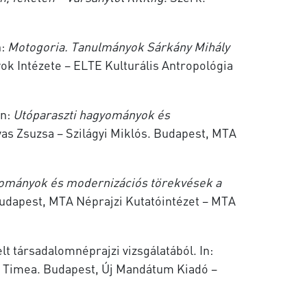
n:
Motogoria. Tanulmányok Sárkány Mihály
k Intézete – ELTE Kulturális Antropológia
In:
Utóparaszti hagyományok és
as Zsuzsa – Szilágyi Miklós. Budapest, MTA
yományok és modernizációs törekvések a
Budapest, MTA Néprajzi Kutatóintézet – MTA
 társadalomnéprajzi vizsgálatából. In:
i Timea. Budapest, Új Mandátum Kiadó –