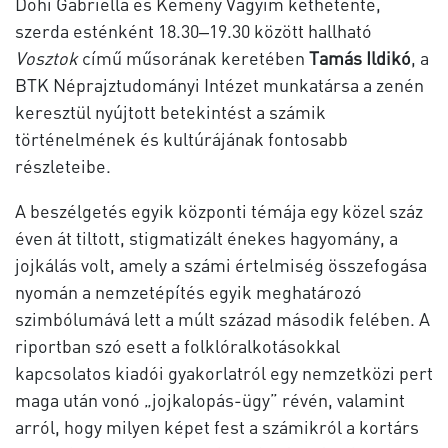
Dohi Gabriella és Kemény Vagyim kéthetente,
szerda esténként 18.30‒19.30 között hallható
Vosztok
című műsorának keretében
Tamás Ildikó
, a
BTK Néprajztudományi Intézet munkatársa a zenén
keresztül nyújtott betekintést a számik
történelmének és kultúrájának fontosabb
részleteibe.
A beszélgetés egyik központi témája egy közel száz
éven át tiltott, stigmatizált énekes hagyomány, a
jojkálás volt, amely a számi értelmiség összefogása
nyomán a nemzetépítés egyik meghatározó
szimbólumává lett a múlt század második felében. A
riportban szó esett a folklóralkotásokkal
kapcsolatos kiadói gyakorlatról egy nemzetközi pert
maga után vonó „jojkalopás-ügy” révén, valamint
arról, hogy milyen képet fest a számikról a kortárs