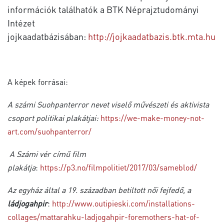
információk találhatók a BTK Néprajztudományi
Intézet
jojkaadatbázisában:
http://jojkaadatbazis.btk.mta.hu
A képek forrásai:
A számi Suohpanterror nevet viselő művészeti és aktivista
csoport politikai plakátjai:
https://we-make-money-not-
art.com/suohpanterror/
A Számi vér című film
plakátja
:
https://p3.no/filmpolitiet/2017/03/sameblod/
Az egyház által a 19. században betiltott női fejfedő, a
ládjogahpir
:
http://www.outipieski.com/installations-
collages/mattarahku-ladjogahpir-foremothers-hat-of-