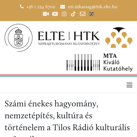
+36 1 224 6700
nti.titkarsag@htk.elte.hu
Számi énekes hagyomány,
nemzetépítés, kultúra és
történelem a Tilos Rádió kulturális