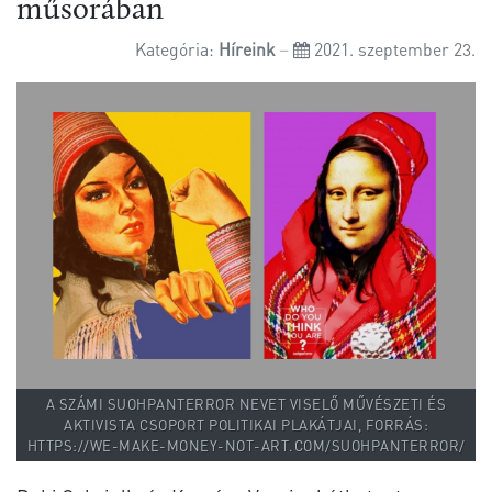
műsorában
Kategória:
Híreink
2021. szeptember 23.
A SZÁMI SUOHPANTERROR NEVET VISELŐ MŰVÉSZETI ÉS
AKTIVISTA CSOPORT POLITIKAI PLAKÁTJAI, FORRÁS:
HTTPS://WE-MAKE-MONEY-NOT-ART.COM/SUOHPANTERROR/