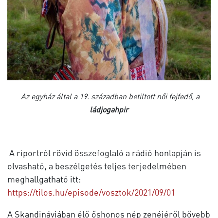
Az egyház által a 19. században betiltott női fejfedő, a
ládjogahpir
A riportról rövid összefoglaló a rádió honlapján is
olvasható, a beszélgetés teljes terjedelmében
meghallgatható itt:
https://tilos.hu/episode/vosztok/2021/09/01
A Skandináviában élő őshonos nép zenéjéről bővebb