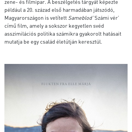
zene- és filmipar. A beszélgetés tárgyát képezte
például a 20. század első harmadában játszódó,
Magyarországon is vetített
Sameblod
’Számi vér’
című film, amely a sokszor kegyetlen svéd
asszimilációs politika számikra gyakorolt hatásait
mutatja be egy család életútján keresztül.