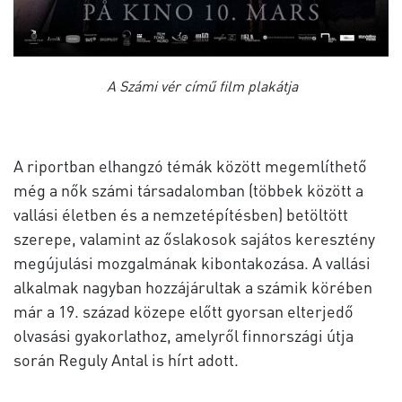
A Számi vér című film plakátja
A riportban elhangzó témák között megemlíthető
még a nők számi társadalomban (többek között a
vallási életben és a nemzetépítésben) betöltött
szerepe, valamint az őslakosok sajátos keresztény
megújulási mozgalmának kibontakozása. A vallási
alkalmak nagyban hozzájárultak a számik körében
már a 19. század közepe előtt gyorsan elterjedő
olvasási gyakorlathoz, amelyről finnországi útja
során Reguly Antal is hírt adott.