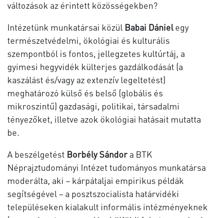
változások az érintett közösségekben?
Intézetünk munkatársai közül
Babai Dániel
egy
természetvédelmi, ökológiai és kulturális
szempontból is fontos, jellegzetes kultúrtáj, a
gyimesi hegyvidék külterjes gazdálkodását (a
kaszálást és/vagy az extenzív legeltetést)
meghatározó külső és belső (globális és
mikroszintű) gazdasági, politikai, társadalmi
tényezőket, illetve azok ökológiai hatásait mutatta
be.
A beszélgetést
Borbély Sándor
a BTK
Néprajztudományi Intézet tudományos munkatársa
moderálta, aki – kárpátaljai empirikus példák
segítségével – a posztszocialista határvidéki
településeken kialakult informális intézményeknek