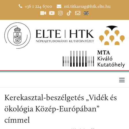
+36 1 224 6700
nti.titkarsag@htk.elte.hu
Kerekasztal-beszélgetés „Vidék és
ökológia Közép-Európában”
címmel