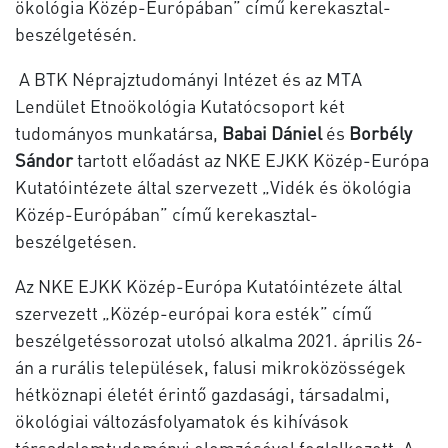
ökológia Közép-Európában” című kerekasztal-
beszélgetésén.
A BTK Néprajztudományi Intézet és az MTA
Lendület Etnoökológia Kutatócsoport két
tudományos munkatársa,
Babai Dániel
és
Borbély
Sándor
tartott előadást az NKE EJKK Közép-Európa
Kutatóintézete által szervezett „Vidék és ökológia
Közép-Európában” című kerekasztal-
beszélgetésen.
Az NKE EJKK Közép-Európa Kutatóintézete által
szervezett „Közép-európai kora esték” című
beszélgetéssorozat utolsó alkalma 2021. április 26-
án a rurális települések, falusi mikroközösségek
hétköznapi életét érintő gazdasági, társadalmi,
ökológiai változásfolyamatok és kihívások
társadalomtudományi elemzésével foglalkozott. A