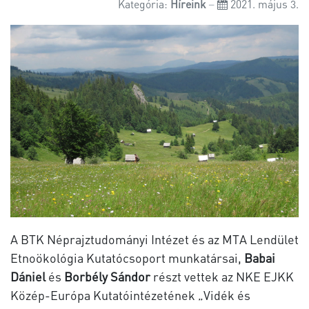
Kategória:
Híreink
2021. május 3.
A BTK Néprajztudományi Intézet és az MTA Lendület
Etnoökológia Kutatócsoport munkatársai,
Babai
Dániel
és
Borbély Sándor
részt vettek az NKE EJKK
Közép-Európa Kutatóintézetének „Vidék és