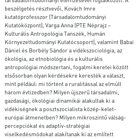
beszélgetés résztvevői, Kovách Imre
kutatóprofesszor (Társadalomtudományi
Kutatóközpont), Varga Anna (PTE Néprajz –
Kulturális Antropológia Tanszék, Humán
Környezettudományi Kutatócsoport), valamint Babai
Dániel és Borbély Sándor a vidékszociológia, az
ökológia, az etnobiológia és a kulturális
antropológiai módszertani, fogalmi keretei között
elsősorban olyan kérdésekre keresték a választ,
mint például: mi történt a ruralitással az elmúlt
három évtizedben? Milyen újszerű társadalmi,
gazdasági, ökológiai dinamikái alakultak ki a
vidékiségnek a posztszocialista közép-kelet-
európai átmenetben? Milyen mikroszintű válság-
percepciókat és adaptív-stratégiai
viselkedésmódokat alakítanak ki az említett