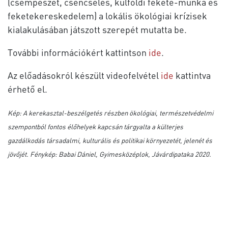
(csempészet, csencselés, külföldi fekete-munka és
feketekereskedelem) a lokális ökológiai krízisek
kialakulásában játszott szerepét mutatta be.
További információkért kattintson
ide
.
Az előadásokról készült videofelvétel
ide
kattintva
érhető el.
Kép: A kerekasztal-beszélgetés részben ökológiai, természetvédelmi
szempontból fontos élőhelyek kapcsán tárgyalta a külterjes
gazdálkodás társadalmi, kulturális és politikai környezetét, jelenét és
jövőjét. Fénykép: Babai Dániel, Gyimesközéplok, Jávárdipataka 2020.