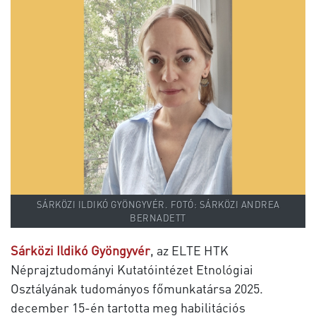
SÁRKÖZI ILDIKÓ GYÖNGYVÉR. FOTÓ: SÁRKÖZI ANDREA
BERNADETT
Sárközi Ildikó Gyöngyvér
, az ELTE HTK
Néprajztudományi Kutatóintézet Etnológiai
Osztályának tudományos főmunkatársa 2025.
december 15-én tartotta meg habilitációs