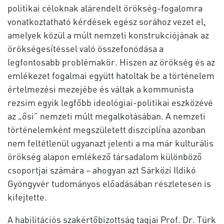
politikai céloknak alárendelt örökség-fogalomra
vonatkoztatható kérdések egész sorához vezet el,
amelyek közül a múlt nemzeti konstrukciójának az
örökségesítéssel való összefonódása a
legfontosabb problémakör. Hiszen az örökség és az
emlékezet fogalmai együtt hatoltak be a történelem
értelmezési mezejébe és váltak a kommunista
rezsim egyik legfőbb ideológiai-politikai eszközévé
az „ősi” nemzeti múlt megalkotásában. A nemzeti
történelemként megszületett diszciplína azonban
nem feltétlenül ugyanazt jelenti a ma már kulturális
örökség alapon emlékező társadalom különböző
csoportjai számára – ahogyan azt Sárközi Ildikó
Gyöngyvér tudományos előadásában részletesen is
kifejtette.
A habilitációs szakértőbizottság tagjai Prof. Dr. Türk