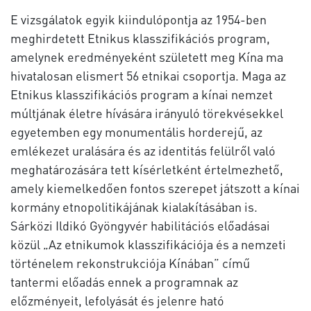
E vizsgálatok egyik kiindulópontja az 1954-ben
meghirdetett Etnikus klasszifikációs program,
amelynek eredményeként született meg Kína ma
hivatalosan elismert 56 etnikai csoportja. Maga az
Etnikus klasszifikációs program a kínai nemzet
múltjának életre hívására irányuló törekvésekkel
egyetemben egy monumentális horderejű, az
emlékezet uralására és az identitás felülről való
meghatározására tett kísérletként értelmezhető,
amely kiemelkedően fontos szerepet játszott a kínai
kormány etnopolitikájának kialakításában is.
Sárközi Ildikó Gyöngyvér habilitációs előadásai
közül „Az etnikumok klasszifikációja és a nemzeti
történelem rekonstrukciója Kínában” című
tantermi előadás ennek a programnak az
előzményeit, lefolyását és jelenre ható