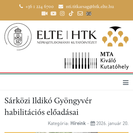
+36 1 224 6700
nti.titkarsag@htk.elte.hu
Sárközi Ildikó Gyöngyvér
habilitációs előadásai
Kategória:
Híreink
2026. január 20.