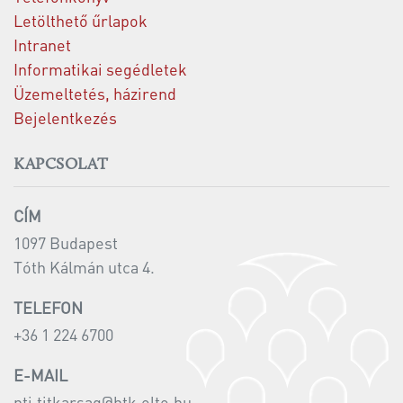
Letölthető űrlapok
Intranet
Informatikai segédletek
Üzemeltetés, házirend
Bejelentkezés
KAPCSOLAT
CÍM
1097 Budapest
Tóth Kálmán utca 4.
TELEFON
+36 1 224 6700
E-MAIL
nti.titkarsag@htk.elte.hu