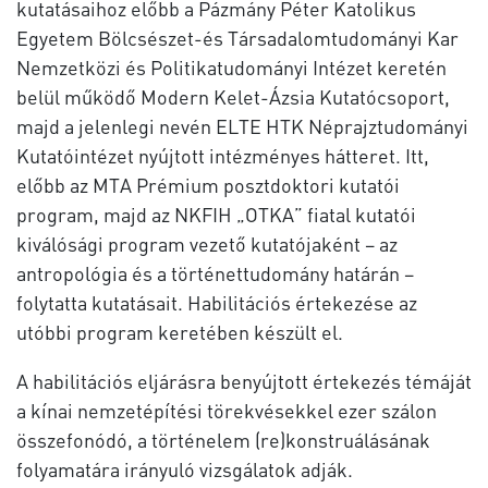
kutatásaihoz előbb a Pázmány Péter Katolikus
Egyetem Bölcsészet-és Társadalomtudományi Kar
Nemzetközi és Politikatudományi Intézet keretén
belül működő Modern Kelet-Ázsia Kutatócsoport,
majd a jelenlegi nevén ELTE HTK Néprajztudományi
Kutatóintézet nyújtott intézményes hátteret. Itt,
előbb az MTA Prémium posztdoktori kutatói
program, majd az NKFIH „OTKA” fiatal kutatói
kiválósági program vezető kutatójaként – az
antropológia és a történettudomány határán –
folytatta kutatásait. Habilitációs értekezése az
utóbbi program keretében készült el.
A habilitációs eljárásra benyújtott értekezés témáját
a kínai nemzetépítési törekvésekkel ezer szálon
összefonódó, a történelem (re)konstruálásának
folyamatára irányuló vizsgálatok adják.