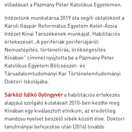
előadásait a Pázmány Péter Katolikus Egyetemen.
Intézetünk munkatársa 2019 óta segíti oktatóként a
Károli Gáspár Református Egyetem Kelet-Ázsia
Intézet Kínai Tanszékének munkáját. Habilitációs
értekezését „A perifériák perifériájáról:
Nemzetépítés, történetírás, örökségesítés
Kínában” címmel nyújtotta be a Pázmány Péter
Katolikus Egyetem Bölcsészet- és
Társadalomtudományi Kar Történelemtudományi
Doktori Iskolájába.
Sárközi Ildikó Gyöngyvér
a habilitációs értekezés
alapjául szolgáló kutatásait 2010-ben kezdte meg
Kínában egy kiválasztott etnikum, az eredetileg
mandzsu nyelvet beszélő sibék között élve. Doktori
tanulmányai befejezése után (2016) további