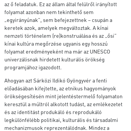
az ő feladatuk. Ez az állam által felülről irányított
folyamat azonban nem tekinthető sem
„egyirányúnak”, sem befejezettnek – csupán a
keretek azok, amelyek megváltoztak. A kínai
nemzeti történelem (re)konstruálása és az „ősi”
kínai kultúra megőrzése ugyanis egy hosszú
folyamat eredményeként ma már az UNESCO
univerzálisnak hirdetett kulturális örökség
programjához igazodott.
Ahogyan azt Sárközi Ildikó Gyöngyvér a fenti
előadásában kifejtette, az etnikus hagyományok
örökségesítésén mint jelentéstermelő folyamaton
keresztül a múltról alkotott tudást, az emlékezetet
és az identitást produkáló és reprodukáló
legkülönfélébb politikai, kulturális és társadalmi
mechanizmusok reprezentálódnak. Mindez a