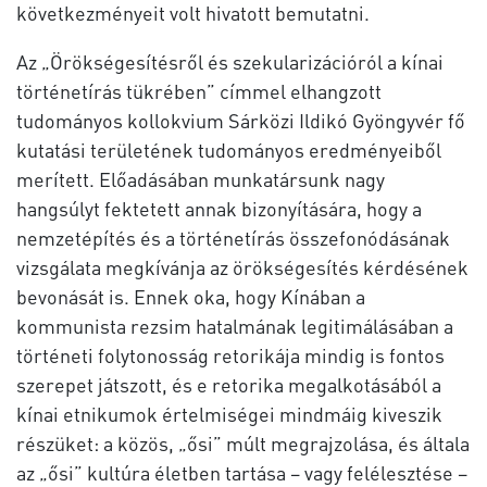
következményeit volt hivatott bemutatni.
Az „Örökségesítésről és szekularizációról a kínai
történetírás tükrében” címmel elhangzott
tudományos kollokvium Sárközi Ildikó Gyöngyvér fő
kutatási területének tudományos eredményeiből
merített. Előadásában munkatársunk nagy
hangsúlyt fektetett annak bizonyítására, hogy a
nemzetépítés és a történetírás összefonódásának
vizsgálata megkívánja az örökségesítés kérdésének
bevonását is. Ennek oka, hogy Kínában a
kommunista rezsim hatalmának legitimálásában a
történeti folytonosság retorikája mindig is fontos
szerepet játszott, és e retorika megalkotásából a
kínai etnikumok értelmiségei mindmáig kiveszik
részüket: a közös, „ősi” múlt megrajzolása, és általa
az „ősi” kultúra életben tartása – vagy felélesztése –